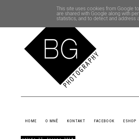
This site uses cookies from Google to 
are shared with Google along with per
statistics, and to detect and address 
HOME
O MNĚ
KONTAKT
FACEBOOK
ESHOP