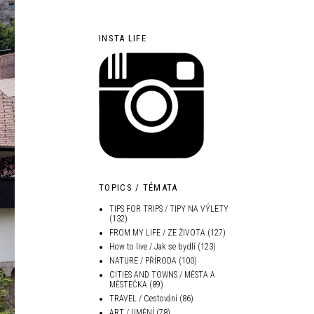
INSTA LIFE
TOPICS / TÉMATA
TIPS FOR TRIPS / TIPY NA VÝLETY
(132)
FROM MY LIFE / ZE ŽIVOTA
(127)
How to live / Jak se bydlí
(123)
NATURE / PŘÍRODA
(100)
CITIES AND TOWNS / MĚSTA A
MĚSTEČKA
(89)
TRAVEL / Cestování
(86)
ART / UMĚNÍ
(78)