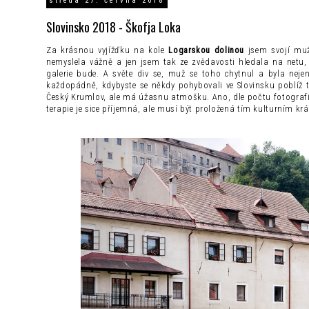
středa 27. června 2018
Slovinsko 2018 - Škofja Loka
Za krásnou vyjížďku na kole
Logarskou dolinou
jsem svojí mužs
nemyslela vážně a jen jsem tak ze zvědavosti hledala na netu
galerie bude. A světe div se, muž se toho chytnul a byla nej
každopádně, kdybyste se někdy pohybovali ve Slovinsku poblíž t
Český Krumlov, ale má úžasnu atmošku. Ano, dle počtu fotografií
terapie je sice příjemná, ale musí být proložená tím kulturním k