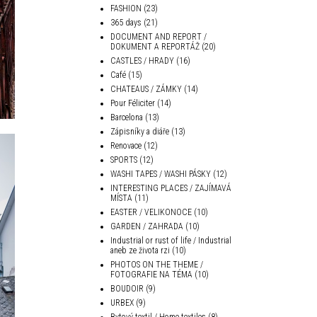
FASHION
(23)
365 days
(21)
DOCUMENT AND REPORT /
DOKUMENT A REPORTÁŽ
(20)
CASTLES / HRADY
(16)
Café
(15)
CHATEAUS / ZÁMKY
(14)
Pour Féliciter
(14)
Barcelona
(13)
Zápisníky a diáře
(13)
Renovace
(12)
SPORTS
(12)
WASHI TAPES / WASHI PÁSKY
(12)
INTERESTING PLACES / ZAJÍMAVÁ
MÍSTA
(11)
EASTER / VELIKONOCE
(10)
GARDEN / ZAHRADA
(10)
Industrial or rust of life / Industrial
aneb ze života rzi
(10)
PHOTOS ON THE THEME /
FOTOGRAFIE NA TÉMA
(10)
BOUDOIR
(9)
URBEX
(9)
Bytový textil / Home textiles
(8)