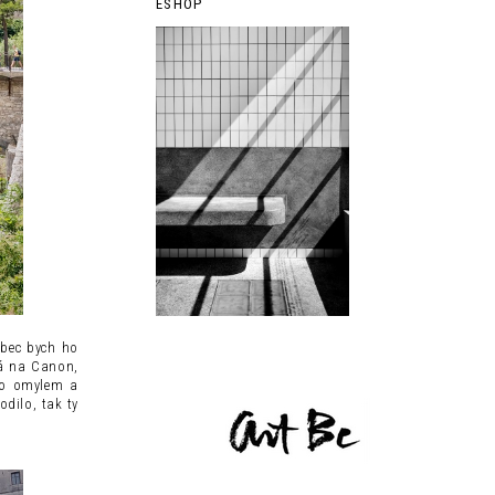
ESHOP
ůbec bych ho
lá na Canon,
ěco omylem a
dilo, tak ty