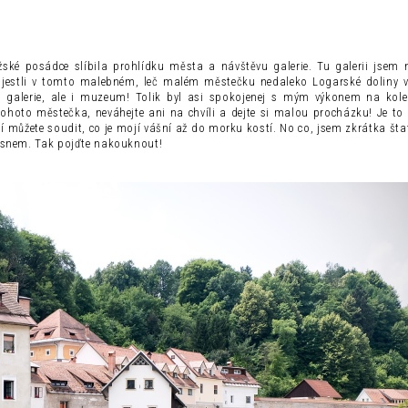
ké posádce slíbila prohlídku města a návštěvu galerie. Tu galerii jsem n
, jestli v tomto malebném, leč malém městečku nedaleko Logarské doliny 
en galerie, ale i muzeum! Tolik byl asi spokojenej s mým výkonem na kol
ohoto městečka, neváhejte ani na chvíli a dejte si malou procházku! Je to
 můžete soudit, co je mojí vášní až do morku kostí. No co, jsem zkrátka štat
rásnem. Tak pojďte nakouknout!