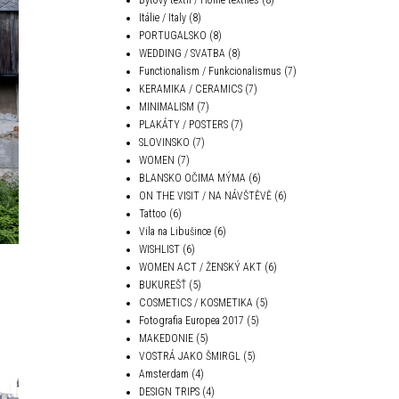
Itálie / Italy
(8)
PORTUGALSKO
(8)
WEDDING / SVATBA
(8)
Functionalism / Funkcionalismus
(7)
KERAMIKA / CERAMICS
(7)
MINIMALISM
(7)
PLAKÁTY / POSTERS
(7)
SLOVINSKO
(7)
WOMEN
(7)
BLANSKO OČIMA MÝMA
(6)
ON THE VISIT / NA NÁVŠTĚVĚ
(6)
Tattoo
(6)
Vila na Libušince
(6)
WISHLIST
(6)
WOMEN ACT / ŽENSKÝ AKT
(6)
BUKUREŠŤ
(5)
COSMETICS / KOSMETIKA
(5)
Fotografia Europea 2017
(5)
MAKEDONIE
(5)
VOSTRÁ JAKO ŠMIRGL
(5)
Amsterdam
(4)
DESIGN TRIPS
(4)