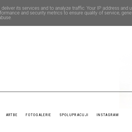
deliver its services and to analyze traffic. Your IP address and 
formance and security metrics to ensure quality of service, gen
abuse.
ARTBE
FOTOGALERIE
SPOLUPRACUJI
INSTAGRAM