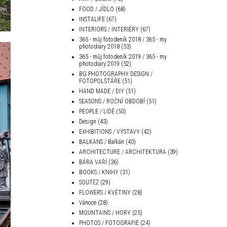
FOOD / JÍDLO
(68)
INSTALIFE
(67)
INTERIORS / INTERIÉRY
(67)
365 - můj fotodeník 2018 / 365 - my
photodiary 2018
(53)
365 - můj fotodeník 2019 / 365 - my
photodiary 2019
(52)
BG PHOTOGRAPHY DESIGN /
FOTOPOLŠTÁŘE
(51)
HAND MADE / DIY
(51)
SEASONS / ROČNÍ OBDOBÍ
(51)
PEOPLE / LIDÉ
(50)
Design
(43)
EXHIBITIONS / VÝSTAVY
(42)
BALKANS / Balkán
(40)
ARCHITECTURE / ARCHITEKTURA
(39)
BÁRA VAŘÍ
(36)
BOOKS / KNIHY
(31)
SOUTĚŽ
(29)
FLOWERS / KVĚTINY
(28)
Vánoce
(28)
MOUNTAINS / HORY
(25)
PHOTOS / FOTOGRAFIE
(24)