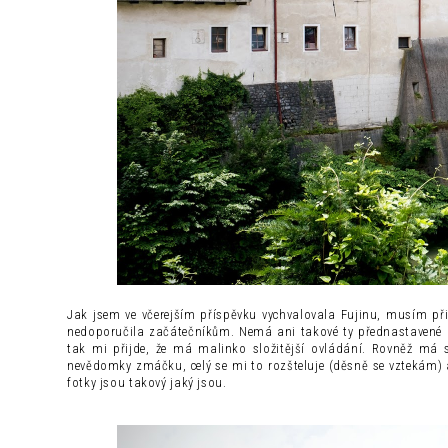
Jak jsem ve včerejším příspěvku vychvalovala Fujinu, musím při
nedoporučila začátečníkům. Nemá ani takové ty přednastavené r
tak mi přijde, že má malinko složitější ovládání. Rovněž má 
nevědomky zmáčku, celý se mi to rozšteluje (děsně se vztekám) 
fotky jsou takový jaký jsou.