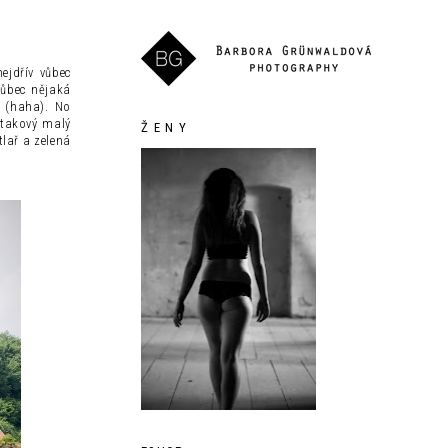
ejdřív vůbec
vůbec nějaká
e (haha). No
 takový malý
Ž E N Y
lař a zelená