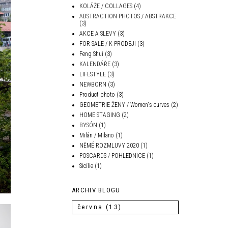
KOLÁŽE / COLLAGES
(4)
ABSTRACTION PHOTOS / ABSTRAKCE
(3)
AKCE A SLEVY
(3)
FOR SALE / K PRODEJI
(3)
Feng Shui
(3)
KALENDÁŘE
(3)
LIFESTYLE
(3)
NEWBORN
(3)
Product photo
(3)
GEOMETRIE ŽENY / Women's curves
(2)
HOME STAGING
(2)
BYSÓN
(1)
Milán / Milano
(1)
NĚMÉ ROZMLUVY 2020
(1)
POSCARDS / POHLEDNICE
(1)
Sicílie
(1)
ARCHIV BLOGU