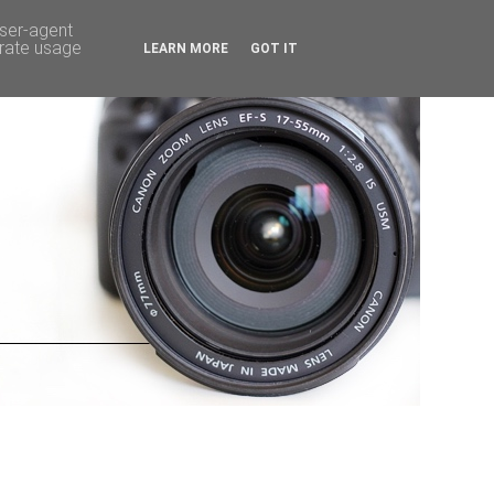
user-agent
erate usage
LEARN MORE
GOT IT