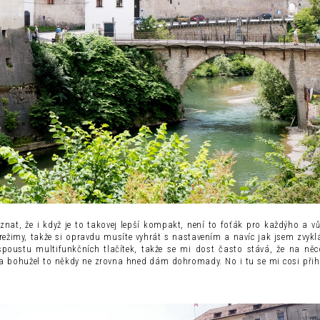
znat, že i když je to takovej lepší kompakt, není to foťák pro každýho a v
ežimy, takže si opravdu musíte vyhrát s nastavením a navíc jak jsem zvyk
spoustu multifunkčních tlačítek, takže se mi dost často stává, že na n
a bohužel to někdy ne zrovna hned dám dohromady. No i tu se mi cosi přiho