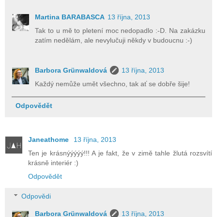
Martina BARABASCA
13 října, 2013
Tak to u mě to pletení moc nedopadlo :-D. Na zakázku
zatím nedělám, ale nevylučuji někdy v budoucnu :-)
Barbora Grünwaldová
13 října, 2013
Každý nemůže umět všechno, tak ať se dobře šije!
Odpovědět
Janeathome
13 října, 2013
Ten je krásnýýýýý!!! A je fakt, že v zimě tahle žlutá rozsvítí
krásně interiér :)
Odpovědět
Odpovědi
Barbora Grünwaldová
13 října, 2013