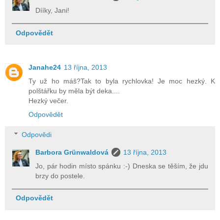
Dííky, Jani!
Odpovědět
Janahe24
13 října, 2013
Ty už ho máš?Tak to byla rychlovka! Je moc hezký. K
polštářku by měla být deka....
Hezký večer.
Odpovědět
Odpovědi
Barbora Grünwaldová
13 října, 2013
Jo, pár hodin místo spánku :-) Dneska se těším, že jdu
brzy do postele.
Odpovědět