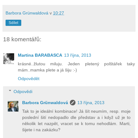
Barbora Grünwaldová
v
10:27
Sdílet
18 komentářů:
Martina BARABASCA
13 října, 2013
krásné..žlutou miluju. Jeden pletený polštářek taky
mám..mamka plete a já šiju :-)
Odpovědět
Odpovědi
Barbora Grünwaldová
13 října, 2013
Tak to je ideální kombinace! Já šít neumím, resp. moje
poslední šití nedopadlo dle představ a i když už je to
několik let nazpět, vracet se k tomu nehodlám. Marti,
šijete i na zakázku?