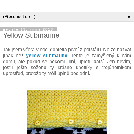
▼
neděle 13. října 2013
Yellow Submarine
Tak jsem včera v noci dopletla první z polštářů. Nelze nazvat
jinak než
yellow submarine.
Tento je zamýšlený k nám
domů, ale pokud se někomu líbí, upletu další. Jen nevím,
jestli ještě seženu ty krásné knoflíky s trojúhelníkem
uprostřed, protože ty měli úplně poslední.