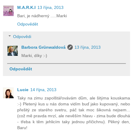
M.A.R.K.I
13 října, 2013
Bari, je nádherný .....Marki
Odpovědět
Odpovědi
Barbora Grünwaldová
13 října, 2013
Marki, díky :-)
Odpovědět
Lucie
14 října, 2013
Taky na zimu zapolštářovávám dům, ale šitýma kouskama
:-) Pletený kus u nás doma vidím buď jako kupovaný, nebo
přešitý ze starého svetru, páč tak moc šikovná nejsem...
(což mě pravda mrzí, ale nevěším hlavu - zima bude dlouhá
- třeba k těm jehlicím taky jednou přičichnu). Pěkný den,
Baru!