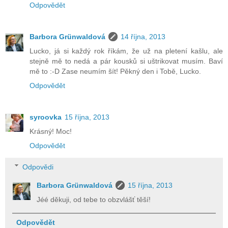
Odpovědět
Barbora Grünwaldová
14 října, 2013
Lucko, já si každý rok říkám, že už na pletení kašlu, ale
stejně mě to nedá a pár kousků si uštrikovat musím. Baví
mě to :-D Zase neumím šít! Pěkný den i Tobě, Lucko.
Odpovědět
syroovka
15 října, 2013
Krásný! Moc!
Odpovědět
Odpovědi
Barbora Grünwaldová
15 října, 2013
Jéé děkuji, od tebe to obzvlášť těší!
Odpovědět