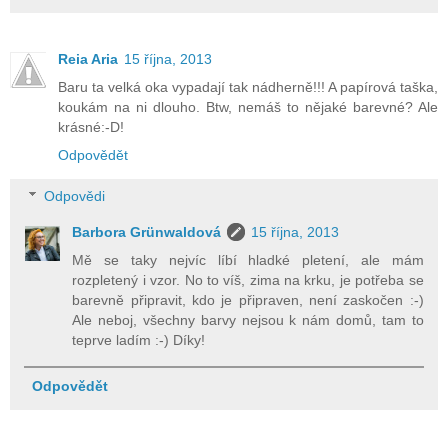
Reia Aria
15 října, 2013
Baru ta velká oka vypadají tak nádherně!!! A papírová taška,
koukám na ni dlouho. Btw, nemáš to nějaké barevné? Ale
krásné:-D!
Odpovědět
Odpovědi
Barbora Grünwaldová
15 října, 2013
Mě se taky nejvíc líbí hladké pletení, ale mám
rozpletený i vzor. No to víš, zima na krku, je potřeba se
barevně připravit, kdo je připraven, není zaskočen :-)
Ale neboj, všechny barvy nejsou k nám domů, tam to
teprve ladím :-) Díky!
Odpovědět