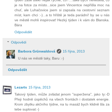
je na fotce za místo...sice jsem Vincentce nepřišla moc na
chuť, ale Luhačovice jsem si zapsala na cestovní seznam
míst, kam chci :-)...a to hřiště je teda parádní! by se u nás
ve městě mohli inspirovat! Hezký týden i k vám do Blanska.
Bára
Odpovědět
Odpovědi
Barbora Grünwaldová
15 října, 2013
U nás ve městě taky, Baru :-)
Odpovědět
Lezarts
15 října, 2013
Takový týden, může zvládat jenom "superžena", jako ty:-D
Přeji hodně úspěchů na všech frontách i dostatek energie.
Krom zbytku akčního týdne, na tu masáž bych klidně šla za
tebe suplovat:-)