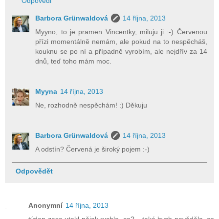
Odpovědi
Barbora Grünwaldová
14 října, 2013
Myyno, to je pramen Vincentky, miluju ji :-) Červenou
přízi momentálně nemám, ale pokud na to nespěcháš,
kouknu se po ní a případně vyrobím, ale nejdřív za 14
dnů, teď toho mám moc.
Myyna
14 října, 2013
Ne, rozhodně nespěchám! :) Děkuju
Barbora Grünwaldová
14 října, 2013
A odstín? Červená je široký pojem :-)
Odpovědět
Anonymní
14 října, 2013
týden zase utekl nějak rychle, co?....také bych nevěděla, co