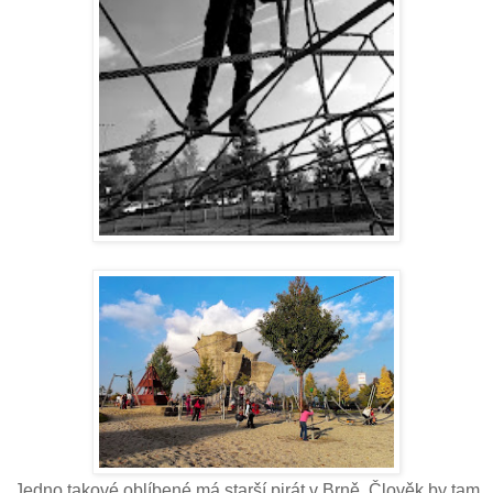
Jedno takové oblíbené má starší pirát v Brně. Člověk by tam