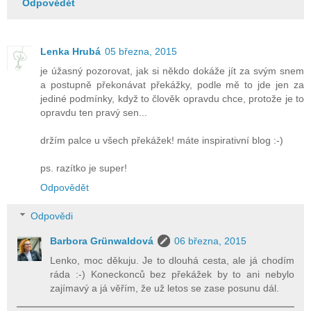
Odpovědět
Lenka Hrubá
05 března, 2015
je úžasný pozorovat, jak si někdo dokáže jít za svým snem
a postupně překonávat překážky, podle mě to jde jen za
jediné podmínky, když to člověk opravdu chce, protože je to
opravdu ten pravý sen...
držím palce u všech překážek! máte inspirativní blog :-)
ps. razítko je super!
Odpovědět
Odpovědi
Barbora Grünwaldová
06 března, 2015
Lenko, moc děkuju. Je to dlouhá cesta, ale já chodím
ráda :-) Koneckonců bez překážek by to ani nebylo
zajímavý a já věřím, že už letos se zase posunu dál.