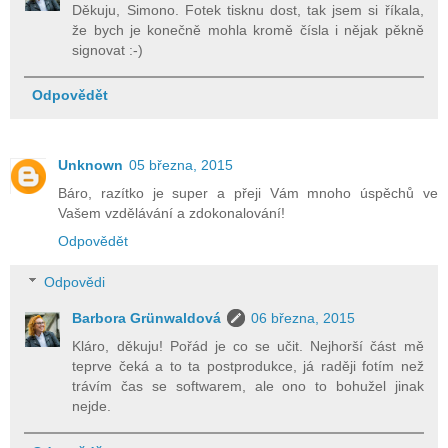
Děkuju, Simono. Fotek tisknu dost, tak jsem si říkala,
že bych je konečně mohla kromě čísla i nějak pěkně
signovat :-)
Odpovědět
Unknown
05 března, 2015
Báro, razítko je super a přeji Vám mnoho úspěchů ve
Vašem vzdělávání a zdokonalování!
Odpovědět
Odpovědi
Barbora Grünwaldová
06 března, 2015
Kláro, děkuju! Pořád je co se učit. Nejhorší část mě
teprve čeká a to ta postprodukce, já raději fotím než
trávím čas se softwarem, ale ono to bohužel jinak
nejde.