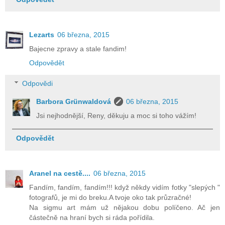
Lezarts
06 března, 2015
Bajecne zpravy a stale fandim!
Odpovědět
Odpovědi
Barbora Grünwaldová
06 března, 2015
Jsi nejhodnější, Reny, děkuju a moc si toho vážím!
Odpovědět
Aranel na cestě....
06 března, 2015
Fandím, fandím, fandím!!! když někdy vidím fotky "slepých "
fotografů, je mi do breku.A tvoje oko tak průzračné!
Na sigmu art mám už nějakou dobu políčeno. Ač jen
částečně na hraní bych si ráda pořídila.