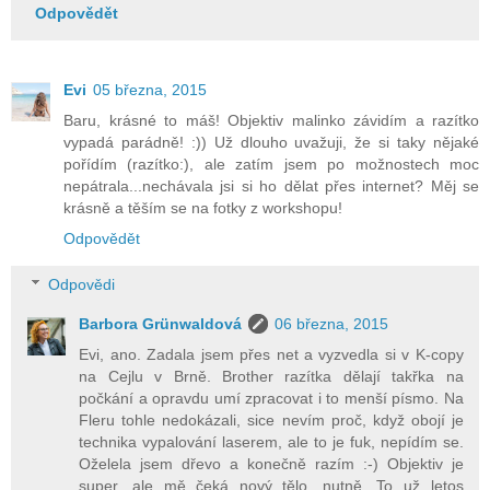
Odpovědět
Evi
05 března, 2015
Baru, krásné to máš! Objektiv malinko závidím a razítko
vypadá parádně! :)) Už dlouho uvažuji, že si taky nějaké
pořídím (razítko:), ale zatím jsem po možnostech moc
nepátrala...nechávala jsi si ho dělat přes internet? Měj se
krásně a těším se na fotky z workshopu!
Odpovědět
Odpovědi
Barbora Grünwaldová
06 března, 2015
Evi, ano. Zadala jsem přes net a vyzvedla si v K-copy
na Cejlu v Brně. Brother razítka dělají takřka na
počkání a opravdu umí zpracovat i to menší písmo. Na
Fleru tohle nedokázali, sice nevím proč, když obojí je
technika vypalování laserem, ale to je fuk, nepídím se.
Oželela jsem dřevo a konečně razím :-) Objektiv je
super, ale mě čeká nový tělo, nutně. To už letos