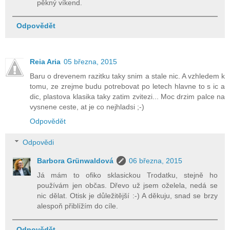
pěkný víkend.
Odpovědět
Reia Aria
05 března, 2015
Baru o drevenem razitku taky snim a stale nic. A vzhledem k
tomu, ze zrejme budu potrebovat po letech hlavne to s ic a
dic, plastova klasika taky zatim zvitezi... Moc drzim palce na
vysnene ceste, at je co nejhladsi ;-)
Odpovědět
Odpovědi
Barbora Grünwaldová
06 března, 2015
Já mám to ofiko sklasickou Trodatku, stejně ho
používám jen občas. Dřevo už jsem oželela, nedá se
nic dělat. Otisk je důležitější :-) A děkuju, snad se brzy
alespoň přiblížím do cíle.
Odpovědět