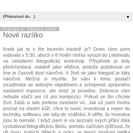
▼
čtvrtek 5. března 2015
Nové razítko
Aneb jak to s tím focením vlastně je? Dnes ráno jsem
vstávala v 5:30, abych v 6 hodin mohla vyrazit do Letohradu
na celodenní fotografický workshop. Příspěvek je tedy
předchystaný, ostatně jako většina, protože publikovat on
line je časově dost náročné. A živit se jako fotograf je taky
náročné. Možná si myslíte, že vám k tomu postačí
zrcadlovka se setovým objektivem a schopnost správného
nastavení expozice, ale omyl je pravdou. Dokonce vám
nebude stačit ani cit pro kompozici. Pokud se tím chcete
živit, žádá si tato profese mnohem víc. Jak už jsem mohla
poznat na vlastní kůži, chce to navíc investovat a nejen do
techniky, softwaru, ale taky do vzdělání. A věřte, že investice
jsou to nemalé. I když jsem si na seznam svých přání dala
vystudovat fotografickou školu, pomalu začínám zjišťovat, že
při dvou malých dětech a práci, je denní studium takřka