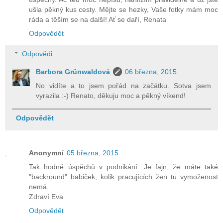
ušla pěkný kus cesty. Mějte se hezky, Vaše fotky mám moc
ráda a těším se na další! Ať se daří, Renata
Odpovědět
Odpovědi
Barbora Grünwaldová
06 března, 2015
No vidíte a to jsem pořád na začátku. Sotva jsem
vyrazila :-) Renato, děkuju moc a pěkný víkend!
Odpovědět
Anonymní
05 března, 2015
Tak hodně úspěchů v podnikání. Je fajn, že máte také
"backround" babiček, kolik pracujících žen tu vymoženost
nemá.
Zdraví Eva
Odpovědět