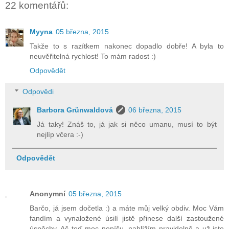
22 komentářů:
Myyna
05 března, 2015
Takže to s razítkem nakonec dopadlo dobře! A byla to
neuvěřitelná rychlost! To mám radost :)
Odpovědět
Odpovědi
Barbora Grünwaldová
06 března, 2015
Já taky! Znáš to, já jak si něco umanu, musí to být
nejlíp včera :-)
Odpovědět
Anonymní
05 března, 2015
Barčo, já jsem dočetla :) a máte můj velký obdiv. Moc Vám
fandím a vynaložené úsilí jistě přinese další zastoužené
úspěchy. Ač teď moc nepíšu, nahlížím pravidelně a už jste