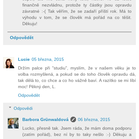
finančně nezvládnu, protože ty částky jsou opravdu
závratné :-( Tak věřím, že se zadaří příští rok. Má to
výhodu v tom, že se člověk má pořád na co těšit.
Děkuju!
Odpovědět
Lucie
05 března, 2015
Držím palce při "studiu", myslím, že v našem věku je to
volba rozmyšlená, a pokud se do toho člověk opravdu dá,
tak dělá to, co chce a co ho vážně baví. A razítko se mi líbí
moc! Pěkný den, L.
Odpovědět
Odpovědi
Barbora Grünwaldová
06 března, 2015
Lucko, přesně tak. Jsem ráda, že mám doma podporu
(zatím pořád), bez ní by to taky nešlo :-) Děkuju a