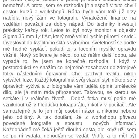
nemožné. A proto jsem se rozhodla jít alespoň v tuto chvíli
cestou kurzů a workshopů. Ráda bych vám totiž již brzy
nabídla nový žánr ve fotografii. Vynaložené finance na
vzdělání považuji za dobrý nápad. Do techniky investuji
prakticky každý rok. Letos to byl nový monitor a objektiv
Sigma 35 mm 1,4f Art, který mně velmi rychle přirostl k srdci.
Investovat do kvalitního skla s výbornou světelností se podle
mě hodně vyplácí, pokud to s focením myslíte opravdu
vážně. Nový software je něco, co už řeším delší dobu, ale
vypadá to, že jsem se konečně rozhodla. I když v
postprodukci se snažím co nejméně zasahovat do zdrojové
fotky následnými úpravami. Chci zachytit realitu, nikoli
vytvářet iluze. Každý fotograf má svůj vlastní styl, někdo se v
úpravách vyžívá a z fotografie vám udělá úplné umělecké
dílo, ale já mám ráda přirozenost. Takovou, se kterou se
setkáte i v reálném životě. Dobrá fotka musí podle mě
vzniknout už v hledáčku fotoaparátu, nikoliv v počítači. Ale
samozřejmě je to jen můj osobní názor a nikomu neberu
jeho odlišný. A tak doufám, že z workshopu přivezu
povedené fotografie a spoustu nových informací.
Každopádně mě čeká ještě dlouhá cesta, ale když už jsem
se po ní vydala, nehodlám se vzdát. Vidíte a to měl být