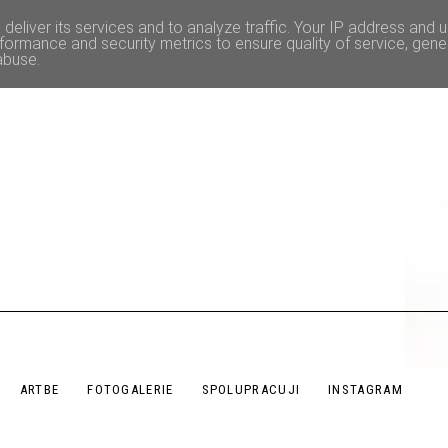
deliver its services and to analyze traffic. Your IP address and 
formance and security metrics to ensure quality of service, gen
abuse.
ARTBE
FOTOGALERIE
SPOLUPRACUJI
INSTAGRAM