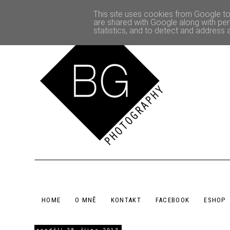
This site uses cookies from Google to 
are shared with Google along with per
statistics, and to detect and address 
HOME
O MNĚ
KONTAKT
FACEBOOK
ESHOP