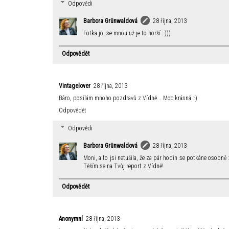
Odpovědi
Barbora Grünwaldová
28 října, 2013
Fotka jo, se mnou už je to horší :-)))
Odpovědět
Vintagelover
28 října, 2013
Báro, posílám mnoho pozdravů z Vídně... Moc krásná :-)
Odpovědět
Odpovědi
Barbora Grünwaldová
28 října, 2013
Moni, a to jsi netušila, že za pár hodin se potkáne osobně
Těším se na Tvůj report z Vídně!
Odpovědět
Anonymní
28 října, 2013