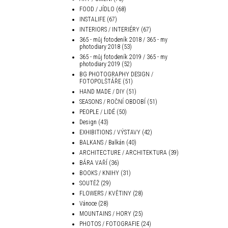
FOOD / JÍDLO
(68)
INSTALIFE
(67)
INTERIORS / INTERIÉRY
(67)
365 - můj fotodeník 2018 / 365 - my
photodiary 2018
(53)
365 - můj fotodeník 2019 / 365 - my
photodiary 2019
(52)
BG PHOTOGRAPHY DESIGN /
FOTOPOLŠTÁŘE
(51)
HAND MADE / DIY
(51)
SEASONS / ROČNÍ OBDOBÍ
(51)
PEOPLE / LIDÉ
(50)
Design
(43)
EXHIBITIONS / VÝSTAVY
(42)
BALKANS / Balkán
(40)
ARCHITECTURE / ARCHITEKTURA
(39)
BÁRA VAŘÍ
(36)
BOOKS / KNIHY
(31)
SOUTĚŽ
(29)
FLOWERS / KVĚTINY
(28)
Vánoce
(28)
MOUNTAINS / HORY
(25)
PHOTOS / FOTOGRAFIE
(24)