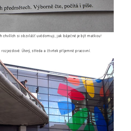
h chvílích si obzvlášť uvědomuji, jak báječné je být matkou!
rozjezdové. Úterý, středa a čtvrtek příjemně pracovní.