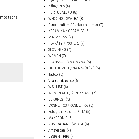
Itálie / Italy
(8)
PORTUGALSKO
(8)
samostatná
WEDDING / SVATBA
(8)
Functionalism / Funkcionalismus
(7)
KERAMIKA / CERAMICS
(7)
MINIMALISM
(7)
PLAKÁTY / POSTERS
(7)
SLOVINSKO
(7)
WOMEN
(7)
BLANSKO OČIMA MÝMA
(6)
ON THE VISIT / NA NÁVŠTĚVĚ
(6)
Tattoo
(6)
Vila na Libušince
(6)
WISHLIST
(6)
WOMEN ACT / ŽENSKÝ AKT
(6)
BUKUREŠŤ
(5)
COSMETICS / KOSMETIKA
(5)
Fotografia Europea 2017
(5)
MAKEDONIE
(5)
VOSTRÁ JAKO ŠMIRGL
(5)
Amsterdam
(4)
DESIGN TRIPS
(4)