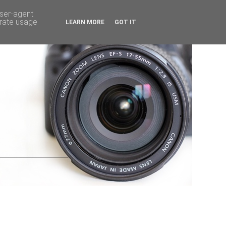
user-agent
erate usage
LEARN MORE
GOT IT