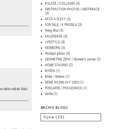
KOLÁŽE / COLLAGES
(4)
ABSTRACTION PHOTOS / ABSTRAKCE
(3)
AKCE A SLEVY
(3)
FOR SALE / K PRODEJI
(3)
Feng Shui
(3)
KALENDÁŘE
(3)
LIFESTYLE
(3)
NEWBORN
(3)
Product photo
(3)
GEOMETRIE ŽENY / Women's curves
(2)
HOME STAGING
(2)
BYSÓN
(1)
Milán / Milano
(1)
NĚMÉ ROZMLUVY 2020
(1)
POSCARDS / POHLEDNICE
(1)
se takto někdo hlásí.
Sicílie
(1)
ARCHIV BLOGU