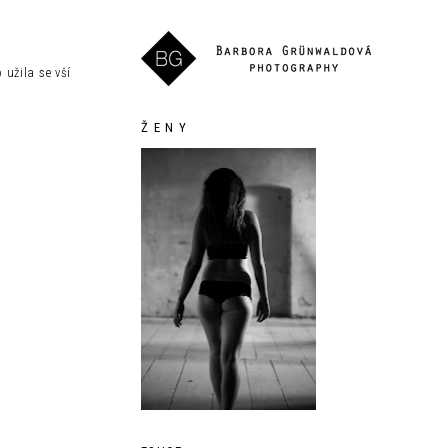
 užila se vší
Ž E N Y