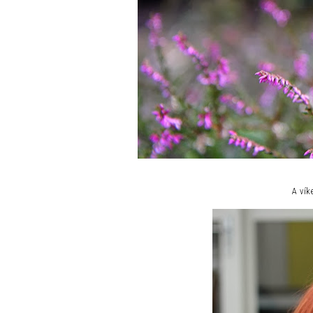
A vík