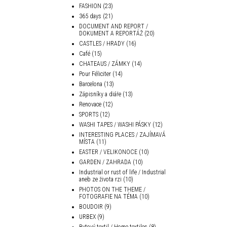
FASHION
(23)
365 days
(21)
DOCUMENT AND REPORT /
DOKUMENT A REPORTÁŽ
(20)
CASTLES / HRADY
(16)
Café
(15)
CHATEAUS / ZÁMKY
(14)
Pour Féliciter
(14)
Barcelona
(13)
Zápisníky a diáře
(13)
Renovace
(12)
SPORTS
(12)
WASHI TAPES / WASHI PÁSKY
(12)
INTERESTING PLACES / ZAJÍMAVÁ
MÍSTA
(11)
EASTER / VELIKONOCE
(10)
GARDEN / ZAHRADA
(10)
Industrial or rust of life / Industrial
aneb ze života rzi
(10)
PHOTOS ON THE THEME /
FOTOGRAFIE NA TÉMA
(10)
BOUDOIR
(9)
URBEX
(9)
Bytový textil / Home textiles
(8)