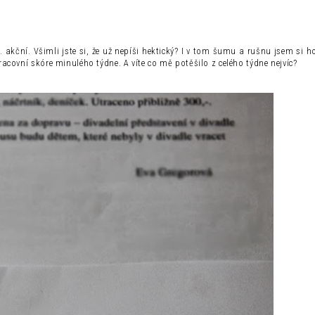
. akční. Všimli jste si, že už nepíši hektický? I v tom šumu a rušnu jsem si ho
racovní skóre minulého týdne. A víte co mě potěšilo z celého týdne nejvíc?