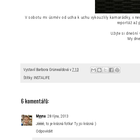
V sobotu mi úsměv od ucha k uchu vykouzlily kamarádky, v ned
reportáž až 
Užijte si dnešní 
My dne
Vystavil
Barbora Grünwaldová
v
7:13
Štítky:
INSTALIFE
6 komentářů:
Myyna
28 října, 2013
Jéééé, to je krásná fotka! Ty jsi krásná :)
Odpovědět