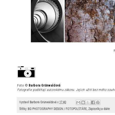
Foto ©
Barbora Grünwaldová
Fotografie podléhají autorskému zákonu. Jejich užití bez mého souh
Vystavil
Barbora Grünwaldová
v
17:40
Štítky:
BG PHOTOGRAPHY DESIGN / FOTOPOLŠTÁŘE
,
Zápisníky a diáře