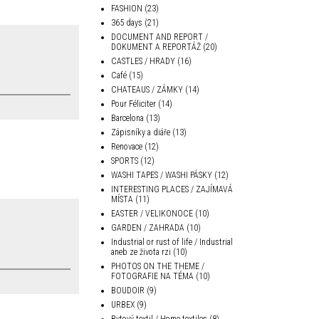
FASHION
(23)
365 days
(21)
DOCUMENT AND REPORT /
DOKUMENT A REPORTÁŽ
(20)
CASTLES / HRADY
(16)
Café
(15)
CHATEAUS / ZÁMKY
(14)
Pour Féliciter
(14)
Barcelona
(13)
Zápisníky a diáře
(13)
Renovace
(12)
SPORTS
(12)
WASHI TAPES / WASHI PÁSKY
(12)
INTERESTING PLACES / ZAJÍMAVÁ
MÍSTA
(11)
EASTER / VELIKONOCE
(10)
GARDEN / ZAHRADA
(10)
Industrial or rust of life / Industrial
aneb ze života rzi
(10)
PHOTOS ON THE THEME /
FOTOGRAFIE NA TÉMA
(10)
BOUDOIR
(9)
URBEX
(9)
Bytový textil / Home textiles
(8)