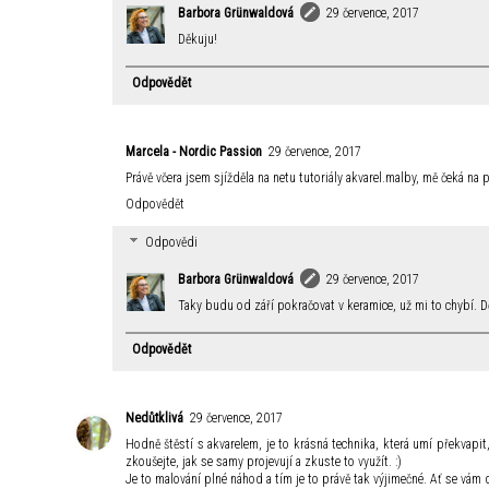
Barbora Grünwaldová
29 července, 2017
Děkuju!
Odpovědět
Marcela - Nordic Passion
29 července, 2017
Právě včera jsem sjížděla na netu tutoriály akvarel.malby, mě čeká na
Odpovědět
Odpovědi
Barbora Grünwaldová
29 července, 2017
Taky budu od září pokračovat v keramice, už mi to chybí. D
Odpovědět
Nedůtklivá
29 července, 2017
Hodně štěstí s akvarelem, je to krásná technika, která umí překvapit
zkoušejte, jak se samy projevují a zkuste to využít. :)
Je to malování plné náhod a tím je to právě tak výjimečné. Ať se vám d