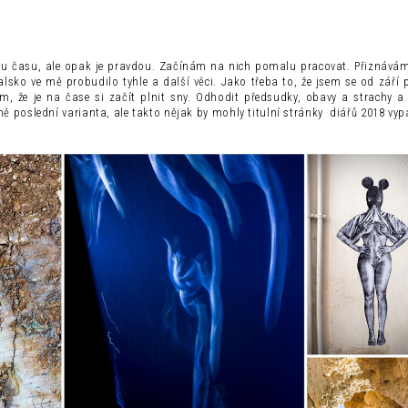
tu času, ale opak je pravdou. Začínám na nich pomalu pracovat. Přiznávám,
sko ve mě probudilo tyhle a další věci. Jako třeba to, že jsem se od září p
ám, že je na čase si začít plnit sny. Odhodit předsudky, obavy a strachy a
poslední varianta, ale takto nějak by mohly titulní stránky diářů 2018 vyp