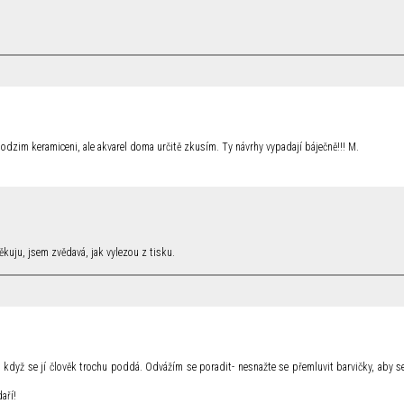
 podzim keramiceni, ale akvarel doma určitě zkusím. Ty návrhy vypadají báječně!!! M.
ěkuju, jsem zvědavá, jak vylezou z tisku.
, když se jí člověk trochu poddá. Odvážím se poradit- nesnažte se přemluvit barvičky, aby se
aří!