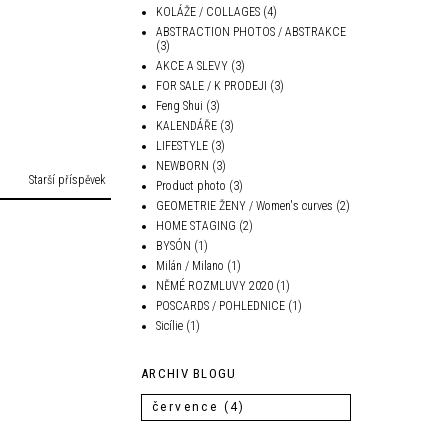
KOLÁŽE / COLLAGES
(4)
ABSTRACTION PHOTOS / ABSTRAKCE
(3)
AKCE A SLEVY
(3)
FOR SALE / K PRODEJI
(3)
Feng Shui
(3)
KALENDÁŘE
(3)
LIFESTYLE
(3)
NEWBORN
(3)
Starší příspěvek
Product photo
(3)
GEOMETRIE ŽENY / Women's curves
(2)
HOME STAGING
(2)
BYSÓN
(1)
Milán / Milano
(1)
NĚMÉ ROZMLUVY 2020
(1)
POSCARDS / POHLEDNICE
(1)
Sicílie
(1)
ARCHIV BLOGU