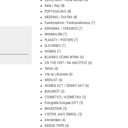
Itálie / Italy
(8)
PORTUGALSKO
(8)
WEDDING / SVATBA
(8)
Functionalism / Funkcionalismus
(7)
KERAMIKA / CERAMICS
(7)
MINIMALISM
(7)
PLAKÁTY / POSTERS
(7)
SLOVINSKO
(7)
WOMEN
(7)
BLANSKO OČIMA MÝMA
(6)
ON THE VISIT / NA NÁVŠTĚVĚ
(6)
Tattoo
(6)
Vila na Libušince
(6)
WISHLIST
(6)
WOMEN ACT / ŽENSKÝ AKT
(6)
BUKUREŠŤ
(5)
COSMETICS / KOSMETIKA
(5)
Fotografia Europea 2017
(5)
MAKEDONIE
(5)
VOSTRÁ JAKO ŠMIRGL
(5)
Amsterdam
(4)
DESIGN TRIPS
(4)