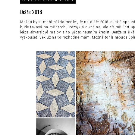
pátek 28. července 2017
Diáře 2018
Možná by si mohl někdo myslet, že na diáře 2018 je ještě spous
bude taková na mě trochu nezvyklá divočina, ale zřejmě Portugal
lekce akvarelové malby a to vůbec neumím kreslit. Jenže si řík
vyzkoušet. Věk už na to rozhodně mám. Možná tohle nebude úplně 