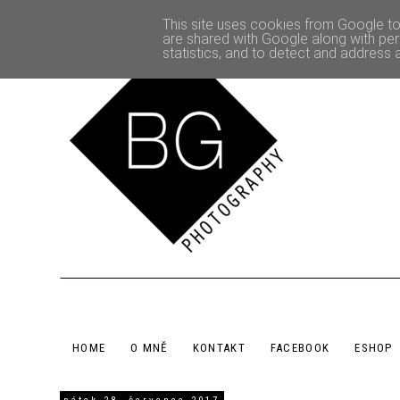
This site uses cookies from Google to 
are shared with Google along with per
statistics, and to detect and address 
HOME
O MNĚ
KONTAKT
FACEBOOK
ESHOP