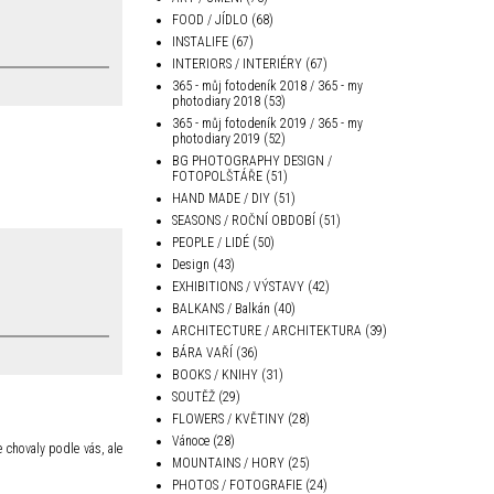
FOOD / JÍDLO
(68)
INSTALIFE
(67)
INTERIORS / INTERIÉRY
(67)
365 - můj fotodeník 2018 / 365 - my
photodiary 2018
(53)
365 - můj fotodeník 2019 / 365 - my
photodiary 2019
(52)
BG PHOTOGRAPHY DESIGN /
FOTOPOLŠTÁŘE
(51)
HAND MADE / DIY
(51)
SEASONS / ROČNÍ OBDOBÍ
(51)
PEOPLE / LIDÉ
(50)
Design
(43)
EXHIBITIONS / VÝSTAVY
(42)
BALKANS / Balkán
(40)
ARCHITECTURE / ARCHITEKTURA
(39)
BÁRA VAŘÍ
(36)
BOOKS / KNIHY
(31)
SOUTĚŽ
(29)
FLOWERS / KVĚTINY
(28)
Vánoce
(28)
 chovaly podle vás, ale
MOUNTAINS / HORY
(25)
PHOTOS / FOTOGRAFIE
(24)