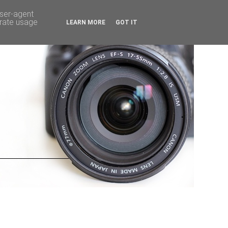
user-agent
erate usage
LEARN MORE
GOT IT