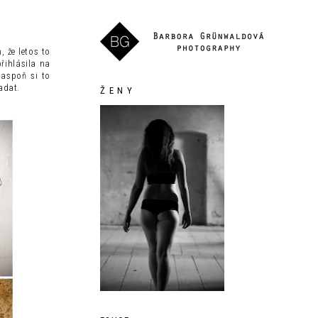
 že letos to
řihlásila na
 aspoň si to
adat.
Ž E N Y