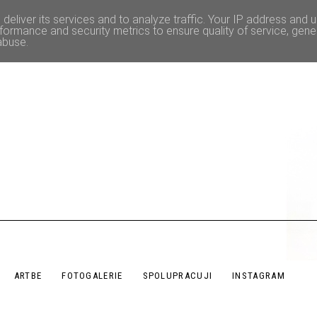
deliver its services and to analyze traffic. Your IP address and 
formance and security metrics to ensure quality of service, gen
abuse.
ARTBE
FOTOGALERIE
SPOLUPRACUJI
INSTAGRAM