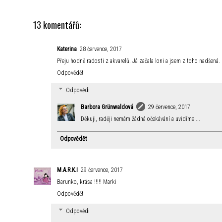
13 komentářů:
Katerina
28 července, 2017
Přeju hodně radosti z akvarelů. Já začala loni a jsem z toho nadšená.
Odpovědět
Odpovědi
Barbora Grünwaldová
29 července, 2017
Děkuji, raději nemám žádná očekávání a uvidíme ...
Odpovědět
M.A.R.K.I
29 července, 2017
Barunko, krása !!!!! Marki
Odpovědět
Odpovědi