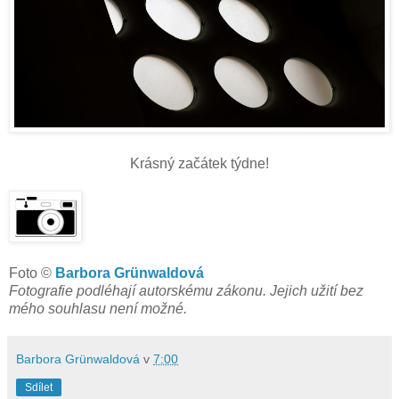
Krásný začátek týdne!
Foto ©
Barbora Grünwaldová
Fotografie podléhají autorskému zákonu. Jejich užití bez
mého souhlasu není možné.
Barbora Grünwaldová
v
7:00
Sdílet