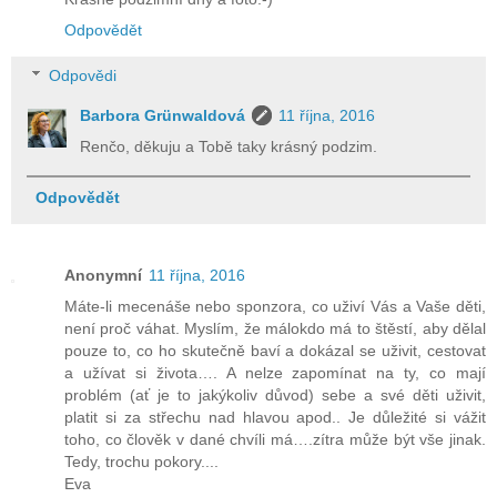
Odpovědět
Odpovědi
Barbora Grünwaldová
11 října, 2016
Renčo, děkuju a Tobě taky krásný podzim.
Odpovědět
Anonymní
11 října, 2016
Máte-li mecenáše nebo sponzora, co uživí Vás a Vaše děti,
není proč váhat. Myslím, že málokdo má to štěstí, aby dělal
pouze to, co ho skutečně baví a dokázal se uživit, cestovat
a užívat si života…. A nelze zapomínat na ty, co mají
problém (ať je to jakýkoliv důvod) sebe a své děti uživit,
platit si za střechu nad hlavou apod.. Je důležité si vážit
toho, co člověk v dané chvíli má….zítra může být vše jinak.
Tedy, trochu pokory....
Eva