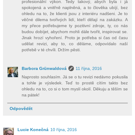
profesionální výkon. Tedy takový, abych byla i já
spokojená a vnitřně naplněná, a to člověka ubíjí, bez
ohledu na to, že klienti jsou z interiéru nadšeni. Je to
věčné dilema tvořivých lidí, kteří dělají na zakázku. A
my přece potřebujeme ty pozitivní zdroje, ty, co nás
budou dobíjet, abychom mohli dále tvořit, inspirovat se.
Jinak hrozí vyhoření. Proto je potřeba si čas od času
udělat revizi, aby to, co děláme, odpovídalo naší
potřebě v té chvíli. Držím pěsti.
Barbora Grünwaldová
11 října, 2016
Naprosto souhlasím. Já se o tu revizi nedávno pokusila
a tohle je výsledek. Teď to prostě cítím takto bez
ohledu na to, co si o tom myslí okolí. Děkuju a těším se
na pátek!
Odpovědět
Lucie Konečná
10 října, 2016