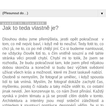
▼
pondělí 10. října 2016
Jak to teda vlastně je?
Dlouhou dobu jsme přemýšlela, jestli opět pokračovat v
tom, co mě nejvíc baví, i když mě to neuživí. Tedy fotit to, co
chci já, ne to, co po mě chtějí jiní. Co si budeme namlouvat,
ne vždycky člověk fotí to, s čím vnitřně souzní a mě tahle
stránka věci prostě chybí. Chybí mi to tolik, že jsem se
rozhodla, že budu pokračovat tam, kde jsem před nějakou
dobou skončila a konečně si budu bez výčitek svědomí
užívat všech krás a možností, které mi život laskavě nabízí.
Osobně si nemyslím, že fotograf je umělec, i když spousta
lidí to tak vnímá. Myslím, že fotograf dokáže zachytit čas,
myšlenku, postoj či náladu a taky může vidět to, co ostatní
jinak nevidí. Jen konzervuje to, co nám život přinásí. Každý
vyniká v jiném tématu a já se prostě cítím dobře v tomto.
Architektura a interiéry jsou mojí srdeční záležitostí a
vzhledem k roustoucí poptávce designérů věřím, že si to