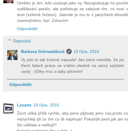
Umělec je ten, kdo uvažuje jako vy. Neuspokojuje ho pouhé
vydělávání peněz, ale potřebuje se zabývat tím, co nosí v
duši (vzletně řečeno). Jakmile je mu to z jakýchkoli důvodů
znemožněno, trpí. Zdravím!
Odpovědět
Odpovědi
Barbora Grünwaldová
10 října, 2016
Vy jste to tak krásně napsala! Jen jsem netušila, že po
třech letech práce se vrátím vlastně na samý začátek
cesty :-)Díky moc a taky zdravím!
Odpovědět
Lezarts
10 října, 2016
Život utíká příliš rychle, aby jsme plýtvaly jeho čas,proto co
nejrychleji jdi za tím co tě naplnuje! Pokaždé jsem,jak jen to
šlo udělala a nelituji!!!
Krásné podzimní dny a foto:-)