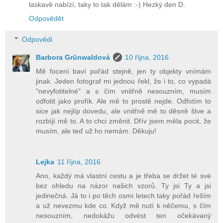
laskavě nabízí, taky to tak dělám :-) Hezký den D.
Odpovědět
Odpovědi
Barbora Grünwaldová
10 října, 2016
Mě focení baví pořád stejně, jen ty objekty vnímám
jinak. Jeden fotograf mi jednou řekl, že i to, co vypadá
"nevyfotitelné" a s čím vnitřně nesouzním, musím
odfotit jako profík. Ale mě to prostě nejde. Odfotím to
sice jak nejlíp dovedu, ale vnitřně mě to děsně štve a
rozbíjí mě to. A to chci změnit. Dřív jsem měla pocit, že
musím, ale teď už ho nemám. Děkuju!
Lejka
11 října, 2016
Ano, každý má vlastní cestu a je třeba se držet té své
bez ohledu na názor našich vzorů. Ty jsi Ty a jsi
jedinečná. Já to i po těch osmi letech taky pořád řeším
a už nevezmu kde co. Když mě nutí k něčemu, s čím
nesouzním, nedokážu odvést ten očekávaný