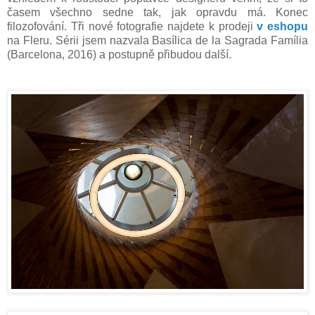
časem všechno sedne tak, jak opravdu má. Konec
filozofování. Tři nové fotografie najdete k prodeji
v eshopu
na Fleru. Sérii jsem nazvala Basílica de la Sagrada Família
(Barcelona, 2016) a postupně přibudou další.