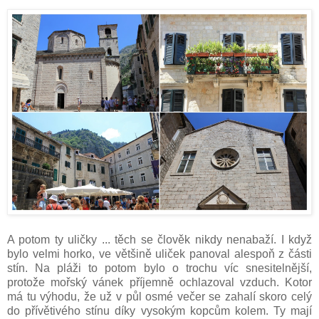
A potom ty uličky ... těch se člověk nikdy nenabaží. I když
bylo velmi horko, ve většině uliček panoval alespoň z části
stín. Na pláži to potom bylo o trochu víc snesitelnější,
protože mořský vánek příjemně ochlazoval vzduch. Kotor
má tu výhodu, že už v půl osmé večer se zahalí skoro celý
do přívětivého stínu díky vysokým kopcům kolem. Ty mají