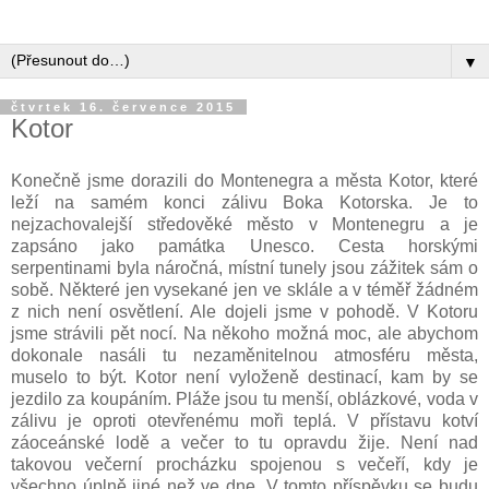
▼
čtvrtek 16. července 2015
Kotor
Konečně jsme dorazili do Montenegra a města Kotor, které
leží na samém konci zálivu Boka Kotorska. Je to
nejzachovalejší středověké město v Montenegru a je
zapsáno jako památka Unesco. Cesta horskými
serpentinami byla náročná, místní tunely jsou zážitek sám o
sobě. Některé jen vysekané jen ve sklále a v téměř žádném
z nich není osvětlení. Ale dojeli jsme v pohodě. V Kotoru
jsme strávili pět nocí. Na někoho možná moc, ale abychom
dokonale nasáli tu nezaměnitelnou atmosféru města,
muselo to být. Kotor není vyloženě destinací, kam by se
jezdilo za koupáním. Pláže jsou tu menší, oblázkové, voda v
zálivu je oproti otevřenému moři teplá. V přístavu kotví
záoceánské lodě a večer to tu opravdu žije. Není nad
takovou večerní procházku spojenou s večeří, kdy je
všechno úplně jiné než ve dne. V tomto příspěvku se budu