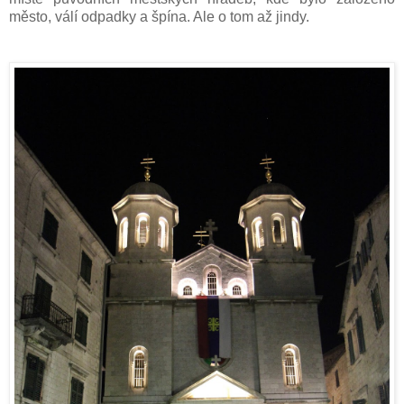
město, válí odpadky a špína. Ale o tom až jindy.