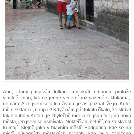
Ano, i tady přispívám fotkou. Tentokrát rodinnou, protože
vlastně jinou, kromě jedné večerní rozmazené s klukama,
nemám. A že jsem si to tu užívala, je asi poznat, že jo. Kotor
mě nezklamal, naopak! Když nám pár lokálů říkalo, že strávit
tak dlouho v Kotoru je zbytečně moc a že jsou tu i jiná nová
města, jen jsem se usmívala. Někteří ani netuší, co za skvost
tu mají. Stejně jako v hlavním městě Podgorica, kde se na
místě původních městských hradeb, kde bylo založeno