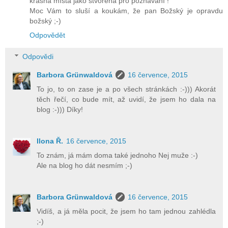
krásná místa jako stvořená pro poznávání !
Moc Vám to sluší a koukám, že pan Božský je opravdu
božský ;-)
Odpovědět
Odpovědi
Barbora Grünwaldová
16 července, 2015
To jo, to on zase je a po všech stránkách :-))) Akorát
těch řečí, co bude mít, až uvidí, že jsem ho dala na
blog :-))) Díky!
Ilona Ř.
16 července, 2015
To znám, já mám doma také jednoho Nej muže :-)
Ale na blog ho dát nesmím ;-)
Barbora Grünwaldová
16 července, 2015
Vidíš, a já měla pocit, že jsem ho tam jednou zahlédla
;-)