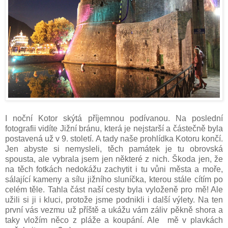
I noční Kotor skýtá příjemnou podívanou. Na poslední
fotografii vidíte Jižní bránu, která je nejstarší a částečně byla
postavená už v 9. století. A tady naše prohlídka Kotoru končí.
Jen abyste si nemysleli, těch památek je tu obrovská
spousta, ale vybrala jsem jen některé z nich. Škoda jen, že
na těch fotkách nedokážu zachytit i tu vůni města a moře,
sálající kameny a sílu jižního sluníčka, kterou stále cítím po
celém těle. Tahla část naší cesty byla vyloženě pro mě! Ale
užili si ji i kluci, protože jsme podnikli i další výlety. Na ten
první vás vezmu už příště a ukážu vám záliv pěkně shora a
taky vložím něco z pláže a koupání. Ale mě v plavkách