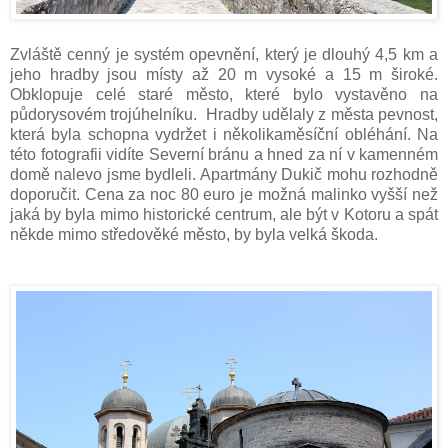
Zvláště cenný je systém opevnění, který je dlouhý 4,5 km a
jeho hradby jsou místy až 20 m vysoké a 15 m široké.
Obklopuje celé staré město, které bylo vystavěno na
půdorysovém trojúhelníku. Hradby udělaly z města pevnost,
která byla schopna vydržet i několikaměsíční obléhání. Na
této fotografii vidíte Severní bránu a hned za ní v kamenném
domě nalevo jsme bydleli. Apartmány Dukič mohu rozhodně
doporučit. Cena za noc 80 euro je možná malinko vyšší než
jaká by byla mimo historické centrum, ale být v Kotoru a spát
někde mimo středověké město, by byla velká škoda.