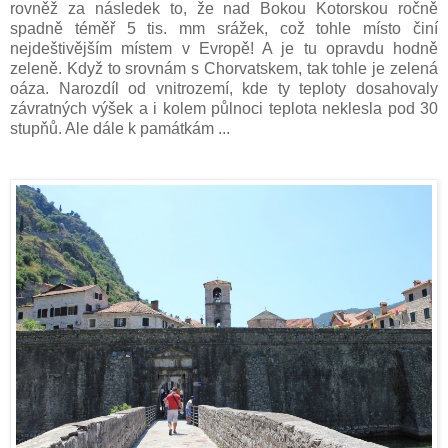
rovněž za následek to, že nad Bokou Kotorskou ročně
spadně téměř 5 tis. mm srážek, což tohle místo činí
nejdeštivějším místem v Evropě! A je tu opravdu hodně
zeleně. Když to srovnám s Chorvatskem, tak tohle je zelená
oáza. Narozdíl od vnitrozemí, kde ty teploty dosahovaly
závratných výšek a i kolem půlnoci teplota neklesla pod 30
stupňů. Ale dále k památkám ...