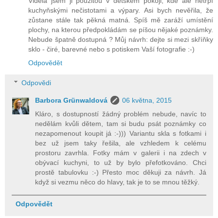
Viděla jsem ji použitou v dětském pokoji, kde ale netrpí
kuchyňskými nečistotami a výpary. Asi bych nevěřila, že
zůstane stále tak pěkná matná. Spíš mě zaráží umístění
plochy, na kterou předpokládám se píšou nějaké poznámky.
Nebude špatně dostupná ? Můj návrh: dejte si mezi skříňky
sklo - čiré, barevné nebo s potiskem Vaší fotografie :-)
Odpovědět
Odpovědi
Barbora Grünwaldová
06 května, 2015
Kláro, s dostupností žádný problém nebude, navíc to
nedělám kvůli dětem, tam si budu psát poznámky co
nezapomenout koupit já :-))) Variantu skla s fotkami i
bez už jsem taky řešila, ale vzhledem k celému
prostoru zavrhla. Fotky mám v galerii i na zdech v
obývací kuchyni, to už by bylo přefotkováno. Chci
prostě tabulovku :-) Přesto moc děkuji za návrh. Já
když si vezmu něco do hlavy, tak je to se mnou těžký.
Odpovědět