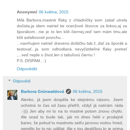
Anonymní
06 května, 2015
Milá Barbora,mastné fľaky z chladničky som zatiaľ utrela
dočista,ja idem natrieť tie oranžové štvorce za linkou,aj za
šporákom...nie je to len kôli čiernej,veď tam mám tmu,ale
kôli asfaltovosti povrchu...
...navrhujem natrieť drevenú doštičku tab.č.,dať za šporák a
testovať...ja som odhodlaná nevyčistiteľné fľaky pretreť
,...veď nejde o život,len o tabuľovú čiernu !
P.S.:DISPAM...:)
Odpovědět
Odpovědi
Barbora Grünwaldová
06 května, 2015
Alenko, já jsem dospěla ke stejnému názoru. Jsem
ochotná to čas od času přetřít, vždyť já natírám ráda
:-))) Jen aby mi to na to mastné potom znovu chytlo.
Ale snad to bude tak, jak mi dnes řekli v prodejně
barev, že pokud tu mastnotu setřu jarovou vodou hned,
nemělo by to nic udělat. Ale s tou destičkou to je prima