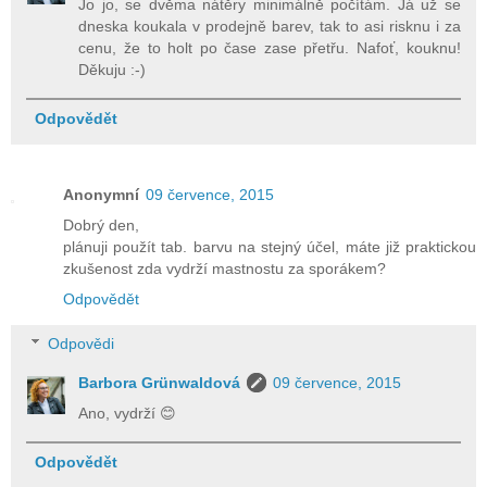
Jo jo, se dvěma nátěry minimálně počítám. Já už se
dneska koukala v prodejně barev, tak to asi risknu i za
cenu, že to holt po čase zase přetřu. Nafoť, kouknu!
Děkuju :-)
Odpovědět
Anonymní
09 července, 2015
Dobrý den,
plánuji použít tab. barvu na stejný účel, máte již praktickou
zkušenost zda vydrží mastnostu za sporákem?
Odpovědět
Odpovědi
Barbora Grünwaldová
09 července, 2015
Ano, vydrží 😊
Odpovědět