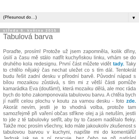
▼
středa 6. května 2015
Tabulová barva
Poraďte, prosím! Protože už jsem zapomněla, kolik dřiny,
úsilí a času mě stálo natřít kuchyňskou linku, vrhám se do
druhého kola redesignu. První část můžete vidět
tady.
Taky
to chtělo nějaký čas nechat uležet co s tím dál. Tentokrát
budu řešit zadní desku v přírodní barvě. Původní nápad s
bílou mozaikou zůstává, s tím mi z větší části pomůže
kamarádka Eva (doufám!), která mozaiku dělá, ale moc ráda
bych do toho zakomponovala tabulovou barvu. A chtěla bych
jí natřít celou plochu v koutu za varnou desku - foto
zde.
Akorát nevím, jestli je to vhodná volba, protože tam
samozřejmě při vaření občas stříkne olej a já netuším, jestli
to jde z té tabulovky setřít, aby by to časem nadělalo fleky.
Takže moc prosím všechny, kdo máte jakoukoliv zkušenost s
tabulovou barvou v kuchyni, napište mi do komentářů!
Jednak jak se s ní pracuje, bez čeho se při natírání