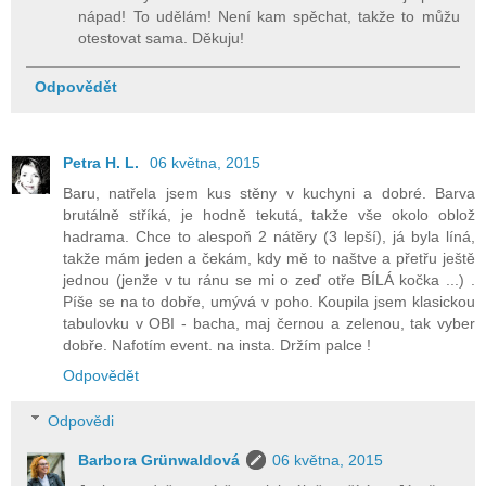
nápad! To udělám! Není kam spěchat, takže to můžu
otestovat sama. Děkuju!
Odpovědět
Petra H. L.
06 května, 2015
Baru, natřela jsem kus stěny v kuchyni a dobré. Barva
brutálně stříká, je hodně tekutá, takže vše okolo oblož
hadrama. Chce to alespoň 2 nátěry (3 lepší), já byla líná,
takže mám jeden a čekám, kdy mě to naštve a přetřu ještě
jednou (jenže v tu ránu se mi o zeď otře BÍLÁ kočka ...) .
Píše se na to dobře, umývá v poho. Koupila jsem klasickou
tabulovku v OBI - bacha, maj černou a zelenou, tak vyber
dobře. Nafotím event. na insta. Držím palce !
Odpovědět
Odpovědi
Barbora Grünwaldová
06 května, 2015