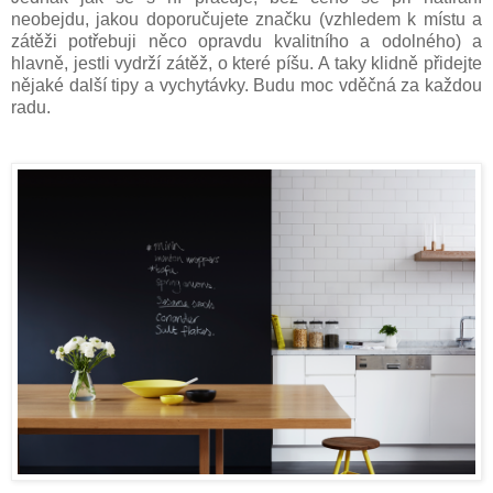
neobejdu, jakou doporučujete značku (vzhledem k místu a
zátěži potřebuji něco opravdu kvalitního a odolného) a
hlavně, jestli vydrží zátěž, o které píšu. A taky klidně přidejte
nějaké další tipy a vychytávky. Budu moc vděčná za každou
radu.