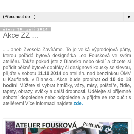
▼
úterý 30. září 2014
Akce ZZ ...
..... aneb Zvesela Zavíráme. To je velká výprodejová párty,
kterou pořádá bytová designérka Lea Fousková ve svém
ateliéru. Takže pokud jste z Blanska nebo okolí a chcete si
pořídit pěkné bytové doplňky či designové kousky se slevou,
přijďte v sobotu
11.10.2014
do ateliéru nad benzinkou ÖMV
u Kauflandu v Blansku. Akce bude probíhat
od 10 do 18
hodin!
Můžete si vybrat hrníčky, vázy, mísy, polštáře, židle,
tapety, obrazy, svíčky a další drobnosti. Udělejte si příjemné
sobotní dopoledne nebo odpoledne a přijďte se rozloučit s
ateliérem! Více informací najdete
zde.