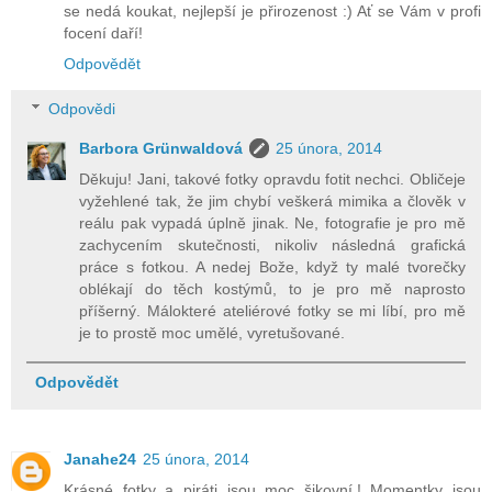
se nedá koukat, nejlepší je přirozenost :) Ať se Vám v profi
focení daří!
Odpovědět
Odpovědi
Barbora Grünwaldová
25 února, 2014
Děkuju! Jani, takové fotky opravdu fotit nechci. Obličeje
vyžehlené tak, že jim chybí veškerá mimika a člověk v
reálu pak vypadá úplně jinak. Ne, fotografie je pro mě
zachycením skutečnosti, nikoliv následná grafická
práce s fotkou. A nedej Bože, když ty malé tvorečky
oblékají do těch kostýmů, to je pro mě naprosto
příšerný. Málokteré ateliérové fotky se mi líbí, pro mě
je to prostě moc umělé, vyretušované.
Odpovědět
Janahe24
25 února, 2014
Krásné fotky a piráti jsou moc šikovní.! Momentky jsou