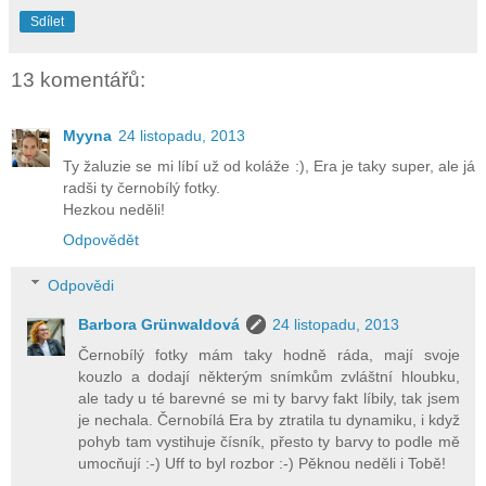
Sdílet
13 komentářů:
Myyna
24 listopadu, 2013
Ty žaluzie se mi líbí už od koláže :), Era je taky super, ale já
radši ty černobílý fotky.
Hezkou neděli!
Odpovědět
Odpovědi
Barbora Grünwaldová
24 listopadu, 2013
Černobílý fotky mám taky hodně ráda, mají svoje
kouzlo a dodají některým snímkům zvláštní hloubku,
ale tady u té barevné se mi ty barvy fakt líbily, tak jsem
je nechala. Černobílá Era by ztratila tu dynamiku, i když
pohyb tam vystihuje čísník, přesto ty barvy to podle mě
umocňují :-) Uff to byl rozbor :-) Pěknou neděli i Tobě!