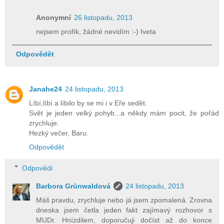
Anonymní
26 listopadu, 2013
nejsem profík, žádné nevidím :-) Iveta
Odpovědět
Janahe24
24 listopadu, 2013
Líbí,líbí a líbilo by se mi i v Eře sedět.
Svět je jeden velký pohyb...a někdy mám pocit, že pořád
zrychluje.
Hezký večer, Baru.
Odpovědět
Odpovědi
Barbora Grünwaldová
24 listopadu, 2013
Máš pravdu, zrychluje nebo já jsem zpomalená. Zrovna
dneska jsem četla jeden fakt zajímavý rozhovor s
MUDr. Hnízdilem, doporučuji dočíst až do konce