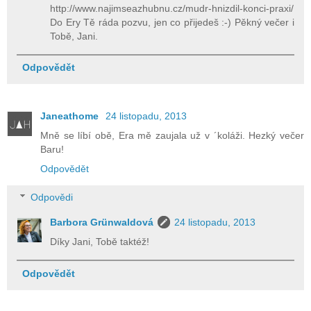
http://www.najimseazhubnu.cz/mudr-hnizdil-konci-praxi/
Do Ery Tě ráda pozvu, jen co přijedeš :-) Pěkný večer i
Tobě, Jani.
Odpovědět
Janeathome
24 listopadu, 2013
Mně se líbí obě, Era mě zaujala už v ´koláži. Hezký večer
Baru!
Odpovědět
Odpovědi
Barbora Grünwaldová
24 listopadu, 2013
Díky Jani, Tobě taktéž!
Odpovědět