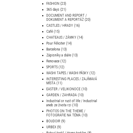
FASHION
(23)
365 days
(21)
DOCUMENT AND REPORT /
DOKUMENT A REPORTÁŽ
(20)
CASTLES / HRADY
(16)
Café
(15)
CHATEAUS / ZÁMKY
(14)
Pour Féliciter
(14)
Barcelona
(13)
Zápisníky a diáře
(13)
Renovace
(12)
SPORTS
(12)
WASHI TAPES / WASHI PÁSKY
(12)
INTERESTING PLACES / ZAJÍMAVÁ
MÍSTA
(11)
EASTER / VELIKONOCE
(10)
GARDEN / ZAHRADA
(10)
Industrial or rust of life / Industrial
aneb ze života rzi
(10)
PHOTOS ON THE THEME /
FOTOGRAFIE NA TÉMA
(10)
BOUDOIR
(9)
URBEX
(9)
Bytový textil / Home textiles
(8)