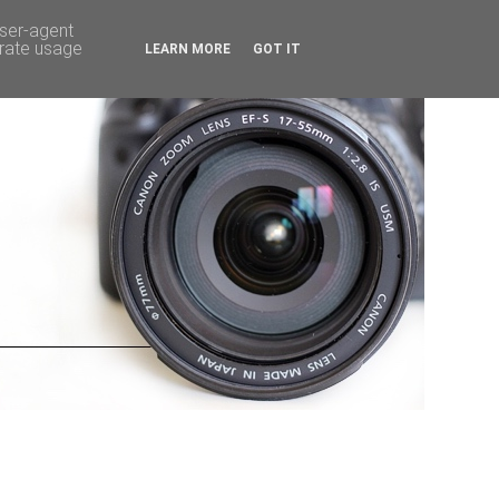
user-agent
erate usage
LEARN MORE
GOT IT