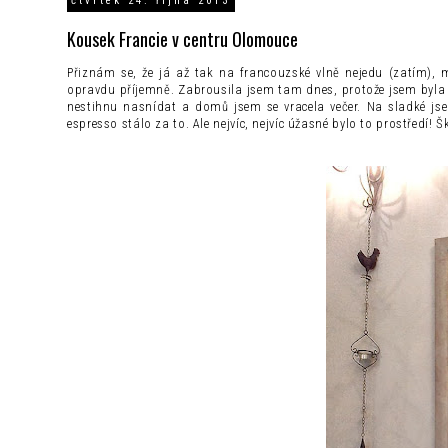
čtvrtek 24. října 2013
Kousek Francie v centru Olomouce
Přiznám se, že já až tak na francouzské vlně nejedu (zatím),
opravdu příjemně. Zabrousila jsem tam dnes, protože jsem byla v
nestihnu nasnídat
a domů jsem se vracela večer. Na sladké jsem
espresso stálo za to. Ale nejvíc, nejvíc úžasné bylo to prostředí