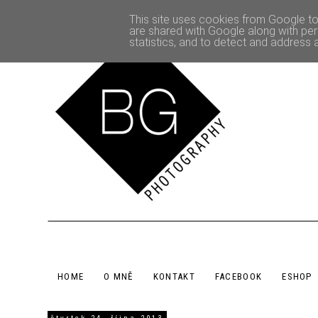
This site uses cookies from Google to 
are shared with Google along with per
statistics, and to detect and address 
HOME
O MNĚ
KONTAKT
FACEBOOK
ESHOP