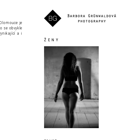
Olomouce je
o se obvykle
nikající a i
Ž E N Y