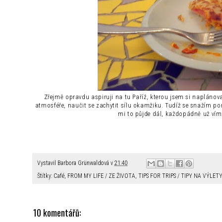
Zřejmě opravdu aspiruji na tu Paříž, kterou jsem si naplánoval
atmosféře, naučit se zachytit sílu okamžiku. Tudíž se snažím 
mi to půjde dál, každopádně už vím
Vystavil
Barbora Grünwaldová
v
21:40
Štítky:
Café
,
FROM MY LIFE / ZE ŽIVOTA
,
TIPS FOR TRIPS / TIPY NA VÝLET
10 komentářů: