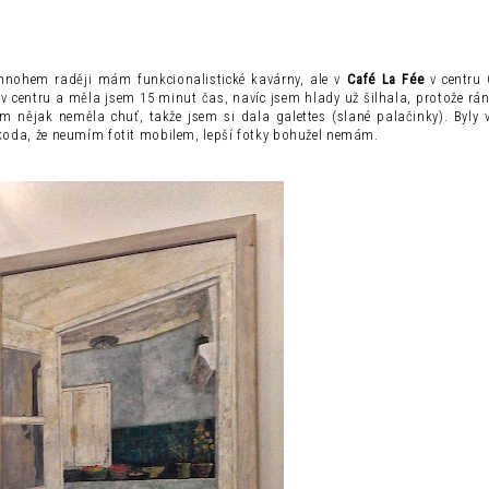
 mnohem raději mám funkcionalistické kavárny, ale v
Café La Fée
v centru 
 centru a měla jsem 15 minut čas, navíc jsem hlady už šilhala, protože rán
 nějak neměla chuť, takže jsem si dala galettes (slané palačinky). Byly vy
! Škoda, že neumím fotit mobilem, lepší fotky bohužel nemám.