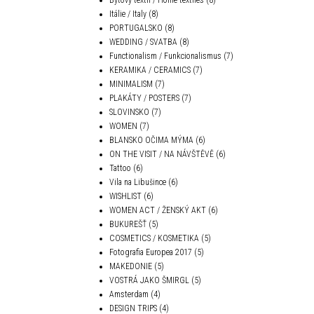
Itálie / Italy
(8)
PORTUGALSKO
(8)
WEDDING / SVATBA
(8)
Functionalism / Funkcionalismus
(7)
KERAMIKA / CERAMICS
(7)
MINIMALISM
(7)
PLAKÁTY / POSTERS
(7)
SLOVINSKO
(7)
WOMEN
(7)
BLANSKO OČIMA MÝMA
(6)
ON THE VISIT / NA NÁVŠTĚVĚ
(6)
Tattoo
(6)
Vila na Libušince
(6)
WISHLIST
(6)
WOMEN ACT / ŽENSKÝ AKT
(6)
BUKUREŠŤ
(5)
COSMETICS / KOSMETIKA
(5)
Fotografia Europea 2017
(5)
MAKEDONIE
(5)
VOSTRÁ JAKO ŠMIRGL
(5)
Amsterdam
(4)
DESIGN TRIPS
(4)