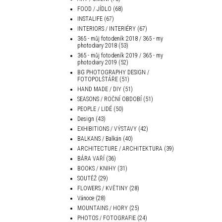
FOOD / JÍDLO
(68)
INSTALIFE
(67)
INTERIORS / INTERIÉRY
(67)
365 - můj fotodeník 2018 / 365 - my
photodiary 2018
(53)
365 - můj fotodeník 2019 / 365 - my
photodiary 2019
(52)
BG PHOTOGRAPHY DESIGN /
FOTOPOLŠTÁŘE
(51)
HAND MADE / DIY
(51)
SEASONS / ROČNÍ OBDOBÍ
(51)
PEOPLE / LIDÉ
(50)
Design
(43)
EXHIBITIONS / VÝSTAVY
(42)
BALKANS / Balkán
(40)
ARCHITECTURE / ARCHITEKTURA
(39)
BÁRA VAŘÍ
(36)
BOOKS / KNIHY
(31)
SOUTĚŽ
(29)
FLOWERS / KVĚTINY
(28)
Vánoce
(28)
MOUNTAINS / HORY
(25)
PHOTOS / FOTOGRAFIE
(24)