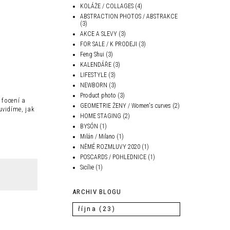
KOLÁŽE / COLLAGES
(4)
ABSTRACTION PHOTOS / ABSTRAKCE
(3)
AKCE A SLEVY
(3)
FOR SALE / K PRODEJI
(3)
Feng Shui
(3)
KALENDÁŘE
(3)
LIFESTYLE
(3)
NEWBORN
(3)
Product photo
(3)
 focení a
GEOMETRIE ŽENY / Women's curves
(2)
vidíme, jak
HOME STAGING
(2)
BYSÓN
(1)
Milán / Milano
(1)
NĚMÉ ROZMLUVY 2020
(1)
POSCARDS / POHLEDNICE
(1)
Sicílie
(1)
ARCHIV BLOGU