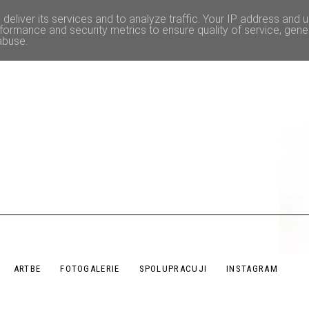
deliver its services and to analyze traffic. Your IP address and 
formance and security metrics to ensure quality of service, gen
abuse.
ARTBE
FOTOGALERIE
SPOLUPRACUJI
INSTAGRAM