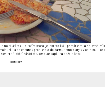
a na příští rok. Do Paříže nechci jet ani tak kvůli památkám, ale hlavně kvůli
pomalounku a polehounku proniknout do šarmu tomuto stylu vlastnímu. Tak u
 kam si při příští návštěvě Olomouce zajdu na oběd a kávu.
Bonsoir!
Y