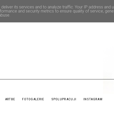
deliver its services and to analyze traffic. Your IP address and 
formance and security metrics to ensure quality of service, gen
abuse.
ARTBE
FOTOGALERIE
SPOLUPRACUJI
INSTAGRAM