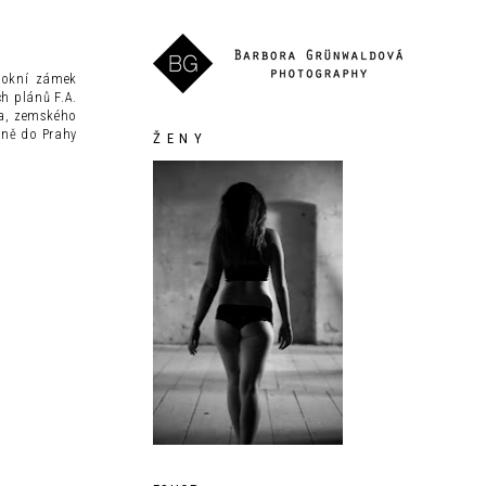
rokní zámek
ch plánů F.A.
ra, zemského
dně do Prahy
Ž E N Y