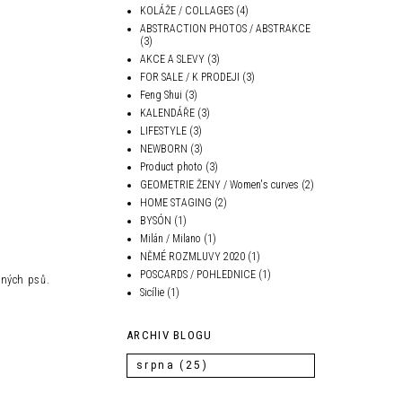
KOLÁŽE / COLLAGES
(4)
ABSTRACTION PHOTOS / ABSTRAKCE
(3)
AKCE A SLEVY
(3)
FOR SALE / K PRODEJI
(3)
Feng Shui
(3)
KALENDÁŘE
(3)
LIFESTYLE
(3)
NEWBORN
(3)
Product photo
(3)
GEOMETRIE ŽENY / Women's curves
(2)
HOME STAGING
(2)
BYSÓN
(1)
Milán / Milano
(1)
NĚMÉ ROZMLUVY 2020
(1)
POSCARDS / POHLEDNICE
(1)
iných psů.
Sicílie
(1)
ARCHIV BLOGU