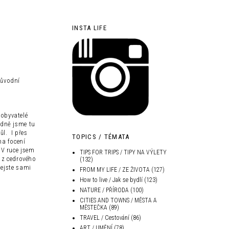
INSTA LIFE
původní
 obyvatelé
ádně jsme tu
l. I přes
TOPICS / TÉMATA
na focení
 V ruce jsem
TIPS FOR TRIPS / TIPY NA VÝLETY
ň z cedrového
(132)
nejste sami
FROM MY LIFE / ZE ŽIVOTA
(127)
How to live / Jak se bydlí
(123)
NATURE / PŘÍRODA
(100)
CITIES AND TOWNS / MĚSTA A
MĚSTEČKA
(89)
TRAVEL / Cestování
(86)
ART / UMĚNÍ
(78)