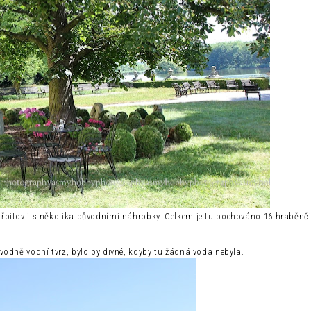
řbitov i s několika původními náhrobky. Celkem je tu pochováno 16 hraběnč
ůvodně vodní tvrz, bylo by divné, kdyby tu žádná voda nebyla.