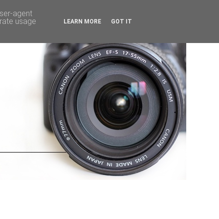
user-agent
erate usage
LEARN MORE
GOT IT