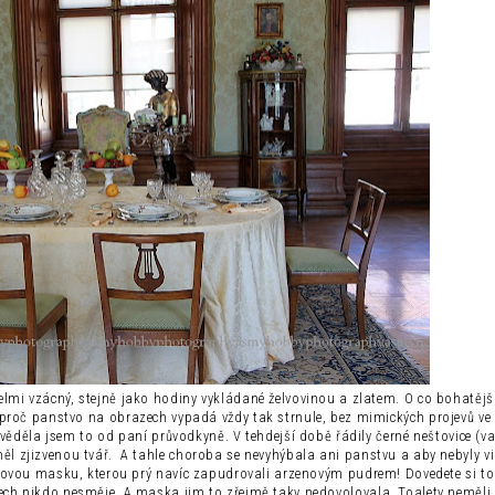
elmi vzácný, stejně jako hodiny vykládané želvovinou a zlatem. O co bohatější
 proč panstvo na obrazech vypadá vždy tak strnule, bez mimických projevů ve 
ěděla jsem to od paní průvodkyně. V tehdejší době řádily černé neštovice (va
ěl zjizvenou tvář. A tahle choroba se nevyhýbala ani panstvu a aby nebyly vid
skovou masku, kterou prý navíc zapudrovali arzenovým pudrem! Dovedete si to
ch nikdo nesměje. A maska jim to zřejmě taky nedovolovala. Toalety neměli,