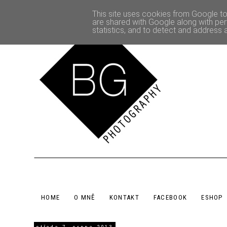
This site uses cookies from Google to 
are shared with Google along with per
statistics, and to detect and address 
HOME
O MNĚ
KONTAKT
FACEBOOK
ESHOP