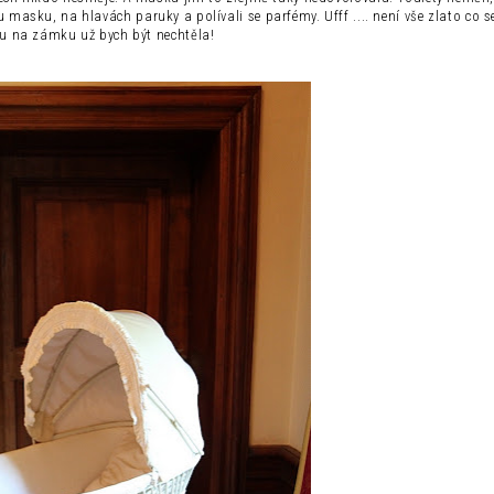
 masku, na hlavách paruky a polívali se parfémy. Ufff .... není vše zlato co se
u na zámku už bych být nechtěla!