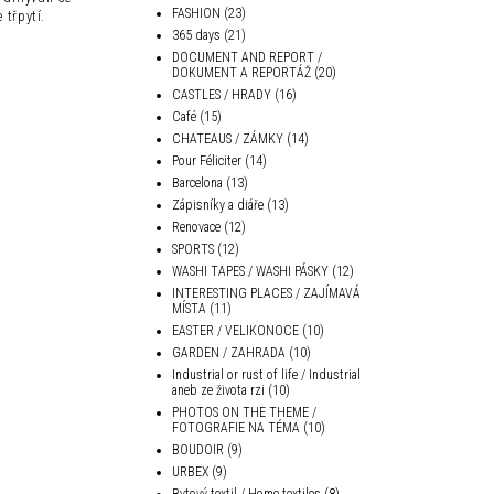
FASHION
(23)
 třpytí.
365 days
(21)
DOCUMENT AND REPORT /
DOKUMENT A REPORTÁŽ
(20)
CASTLES / HRADY
(16)
Café
(15)
CHATEAUS / ZÁMKY
(14)
Pour Féliciter
(14)
Barcelona
(13)
Zápisníky a diáře
(13)
Renovace
(12)
SPORTS
(12)
WASHI TAPES / WASHI PÁSKY
(12)
INTERESTING PLACES / ZAJÍMAVÁ
MÍSTA
(11)
EASTER / VELIKONOCE
(10)
GARDEN / ZAHRADA
(10)
Industrial or rust of life / Industrial
aneb ze života rzi
(10)
PHOTOS ON THE THEME /
FOTOGRAFIE NA TÉMA
(10)
BOUDOIR
(9)
URBEX
(9)
Bytový textil / Home textiles
(8)