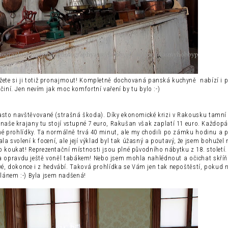
ůžete si ji totiž pronajmout! Kompletně dochovaná panská kuchyně nabízí i 
ní. Jen nevím jak moc komfortní vaření by tu bylo :-)
často navštěvované (strašná škoda). Díky ekonomické krizi v Rakousku tamní
Pro naše krajany tu stojí vstupné 7 euro, Rakušan však zaplatí 11 euro. Každop
né prohlídky. Ta normálně trvá 40 minut, ale my chodili po zámku hodinu a pů
 svolení k focení, ale její výklad byl tak úžasný a poutavý, že jsem bohužel 
co koukat! Reprezentační místnosti jsou plné původního nábytku z 18. století.
íky a opravdu ještě voněl tabákem! Nebo jsem mohla nahlédnout a očichat skří
vé, dokonce i z hedvábí. Taková prohlídka se Vám jen tak nepoštěstí, pokud 
lánem :-) Byla jsem nadšená!