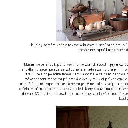
Líbilo by se Vám vařit v takovéto kuchyni? Není problém! M
provozuschopné kuchyňské náči
Musím se přiznat k jedné věci. Tento zámek nepatří prý mezi 
nehodlají utrácet peníze za vstupné, ale raději za jídlo a pití. 
strávili celé dopoledne téměř sami a dostalo se nám neobyčej
zákaz focení mě velmi příjemná a česky mluvící průvodkyně dala
interiérů úplně zapomněla! To se mi ještě nestalo. A že je tu na 
držela zvláštní popelník z téhož století, který sloužil na doutn
dřeva s 3D motivem a osahat si úchvatné tapety většinou látko
kaste