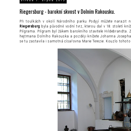
středa 7. srpna 2013
Riegersburg - barokní skvost v Dolním Rakousku.
Při toulkách v okolí Národního parku Podyjí můžete narazit 
Riegersburg
byla původně vodní tvrz, kterou dal v 18. století kn
Pilgrama. Pilgram byl žákem barokního stavitele Hildebrandta. 
hejtmana Dolního Rakouska a později knížete Johanna Josepha Kh
se tu zastavila i samotná císařovna Marie Terezie. Kouzlo tohot