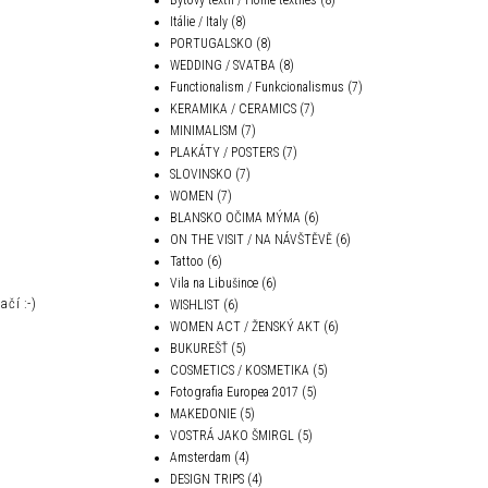
Itálie / Italy
(8)
PORTUGALSKO
(8)
WEDDING / SVATBA
(8)
Functionalism / Funkcionalismus
(7)
KERAMIKA / CERAMICS
(7)
MINIMALISM
(7)
PLAKÁTY / POSTERS
(7)
SLOVINSKO
(7)
WOMEN
(7)
BLANSKO OČIMA MÝMA
(6)
ON THE VISIT / NA NÁVŠTĚVĚ
(6)
Tattoo
(6)
Vila na Libušince
(6)
čí :-)
WISHLIST
(6)
WOMEN ACT / ŽENSKÝ AKT
(6)
BUKUREŠŤ
(5)
COSMETICS / KOSMETIKA
(5)
Fotografia Europea 2017
(5)
MAKEDONIE
(5)
VOSTRÁ JAKO ŠMIRGL
(5)
Amsterdam
(4)
DESIGN TRIPS
(4)