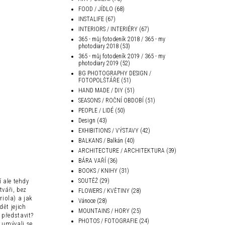
FOOD / JÍDLO
(68)
INSTALIFE
(67)
INTERIORS / INTERIÉRY
(67)
365 - můj fotodeník 2018 / 365 - my
photodiary 2018
(53)
365 - můj fotodeník 2019 / 365 - my
photodiary 2019
(52)
BG PHOTOGRAPHY DESIGN /
FOTOPOLŠTÁŘE
(51)
HAND MADE / DIY
(51)
SEASONS / ROČNÍ OBDOBÍ
(51)
PEOPLE / LIDÉ
(50)
Design
(43)
EXHIBITIONS / VÝSTAVY
(42)
BALKANS / Balkán
(40)
ARCHITECTURE / ARCHITEKTURA
(39)
BÁRA VAŘÍ
(36)
BOOKS / KNIHY
(31)
 ale tehdy
SOUTĚŽ
(29)
tváři, bez
FLOWERS / KVĚTINY
(28)
riola) a jak
Vánoce
(28)
ět jejich
MOUNTAINS / HORY
(25)
 představit?
PHOTOS / FOTOGRAFIE
(24)
 umývali se