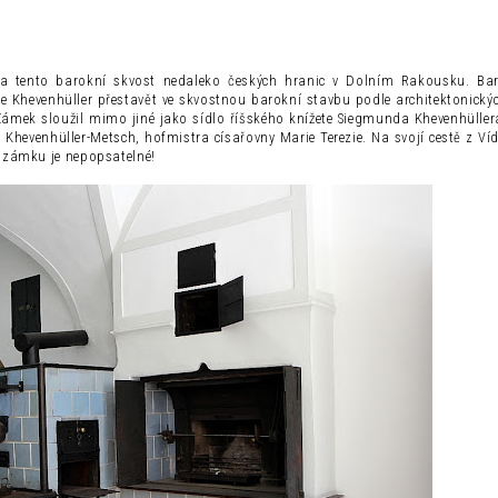
na tento barokní skvost nedaleko českých hranic v Dolním Rakousku.
Ba
íže Khevenhüller přestavět ve skvostnou barokní stavbu podle architektonický
Zámek sloužil mimo jiné jako sídlo říšského knížete Siegmunda Khevenhülle
evenhüller-Metsch, hofmistra císařovny Marie Terezie. Na svojí cestě z Ví
o zámku je nepopsatelné!