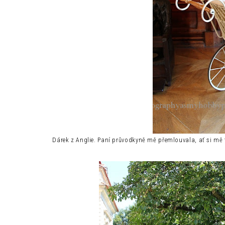
Dárek z Anglie. Paní průvodkyně mě přemlouvala, ať si mě ta