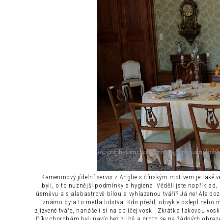
Kameninový jídelní servis z Anglie s čínským motivem je také v
byli, o to nuznější podmínky a hygiena. Věděli jste například,
úsměvu a s alabastrově bílou a vyhlazenou tváří? Já ne! Ale dozv
známo byla to metla lidstva. Kdo přežil, obvykle oslepl nebo m
zjizvené tváře, nanášeli si na obličej vosk. Zkrátka takovou vo
Díky chorobám byli navíc bez zubů a proto se na žádných obraze