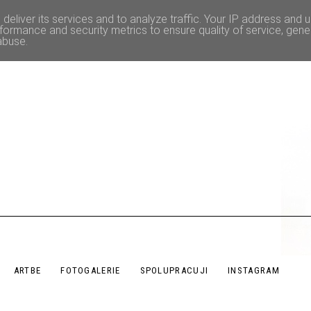
deliver its services and to analyze traffic. Your IP address and 
formance and security metrics to ensure quality of service, gen
abuse.
ARTBE
FOTOGALERIE
SPOLUPRACUJI
INSTAGRAM