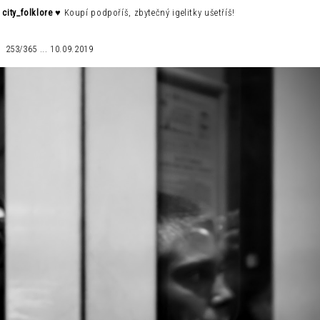
d
city_folklore
♥ Koupí podpoříš, zbytečný igelitky ušetříš!
253/365 ... 10.09.2019