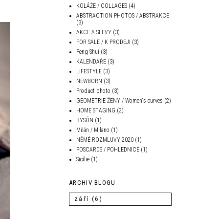
KOLÁŽE / COLLAGES
(4)
ABSTRACTION PHOTOS / ABSTRAKCE
(3)
AKCE A SLEVY
(3)
FOR SALE / K PRODEJI
(3)
Feng Shui
(3)
KALENDÁŘE
(3)
LIFESTYLE
(3)
NEWBORN
(3)
Product photo
(3)
GEOMETRIE ŽENY / Women's curves
(2)
HOME STAGING
(2)
BYSÓN
(1)
Milán / Milano
(1)
NĚMÉ ROZMLUVY 2020
(1)
POSCARDS / POHLEDNICE
(1)
Sicílie
(1)
ARCHIV BLOGU