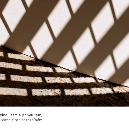
ednou sem a jednou tam,
 všech stran se rozbíhám.