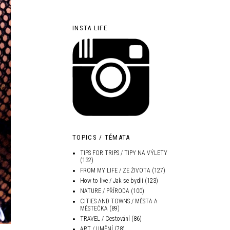
INSTA LIFE
TOPICS / TÉMATA
TIPS FOR TRIPS / TIPY NA VÝLETY
(132)
FROM MY LIFE / ZE ŽIVOTA
(127)
How to live / Jak se bydlí
(123)
NATURE / PŘÍRODA
(100)
CITIES AND TOWNS / MĚSTA A
MĚSTEČKA
(89)
TRAVEL / Cestování
(86)
ART / UMĚNÍ
(78)