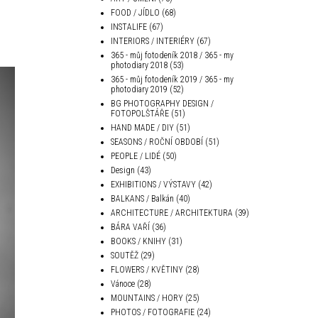
FOOD / JÍDLO
(68)
INSTALIFE
(67)
INTERIORS / INTERIÉRY
(67)
365 - můj fotodeník 2018 / 365 - my
photodiary 2018
(53)
365 - můj fotodeník 2019 / 365 - my
photodiary 2019
(52)
BG PHOTOGRAPHY DESIGN /
FOTOPOLŠTÁŘE
(51)
HAND MADE / DIY
(51)
SEASONS / ROČNÍ OBDOBÍ
(51)
PEOPLE / LIDÉ
(50)
Design
(43)
EXHIBITIONS / VÝSTAVY
(42)
BALKANS / Balkán
(40)
ARCHITECTURE / ARCHITEKTURA
(39)
BÁRA VAŘÍ
(36)
BOOKS / KNIHY
(31)
SOUTĚŽ
(29)
FLOWERS / KVĚTINY
(28)
Vánoce
(28)
MOUNTAINS / HORY
(25)
PHOTOS / FOTOGRAFIE
(24)