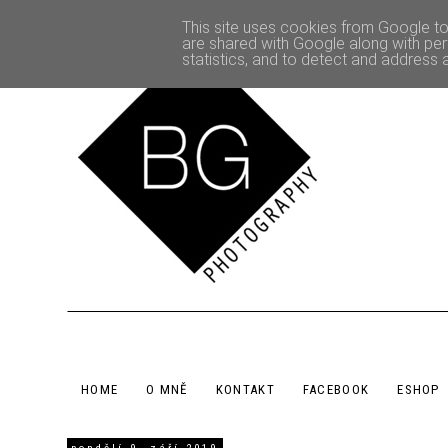
This site uses cookies from Google to 
are shared with Google along with per
statistics, and to detect and address 
HOME
O MNĚ
KONTAKT
FACEBOOK
ESHOP