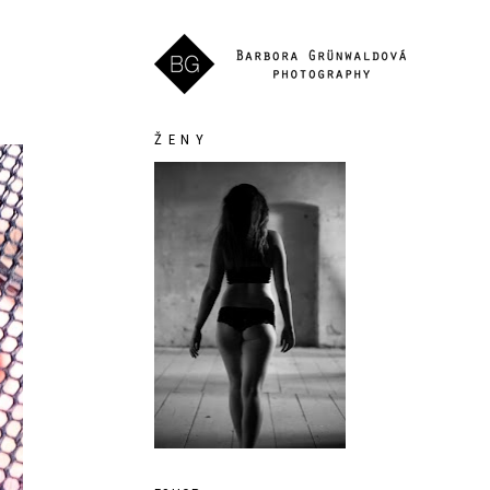
Ž E N Y