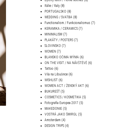
Itálie / Italy
(8)
PORTUGALSKO
(8)
WEDDING / SVATBA
(8)
Functionalism / Funkcionalismus
(7)
KERAMIKA / CERAMICS
(7)
MINIMALISM
(7)
PLAKÁTY / POSTERS
(7)
SLOVINSKO
(7)
WOMEN
(7)
BLANSKO OČIMA MÝMA
(6)
ON THE VISIT / NA NÁVŠTĚVĚ
(6)
Tattoo
(6)
Vila na Libušince
(6)
WISHLIST
(6)
WOMEN ACT / ŽENSKÝ AKT
(6)
BUKUREŠŤ
(5)
COSMETICS / KOSMETIKA
(5)
Fotografia Europea 2017
(5)
MAKEDONIE
(5)
VOSTRÁ JAKO ŠMIRGL
(5)
Amsterdam
(4)
DESIGN TRIPS
(4)