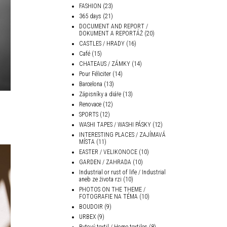
FASHION
(23)
365 days
(21)
DOCUMENT AND REPORT /
DOKUMENT A REPORTÁŽ
(20)
CASTLES / HRADY
(16)
Café
(15)
CHATEAUS / ZÁMKY
(14)
Pour Féliciter
(14)
Barcelona
(13)
Zápisníky a diáře
(13)
Renovace
(12)
SPORTS
(12)
WASHI TAPES / WASHI PÁSKY
(12)
INTERESTING PLACES / ZAJÍMAVÁ
MÍSTA
(11)
EASTER / VELIKONOCE
(10)
GARDEN / ZAHRADA
(10)
Industrial or rust of life / Industrial
aneb ze života rzi
(10)
PHOTOS ON THE THEME /
FOTOGRAFIE NA TÉMA
(10)
BOUDOIR
(9)
URBEX
(9)
Bytový textil / Home textiles
(8)