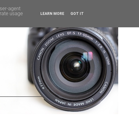
user-agent
erate usage
LEARN MORE
GOT IT