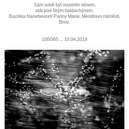
Sám sobě být vlastním stínem,
stát pod širým baldachýnem.
Bazilika Nanebevzetí Panny Marie, Mendlovo náměstí,
Brno.
100/365 ... 10.04.2019