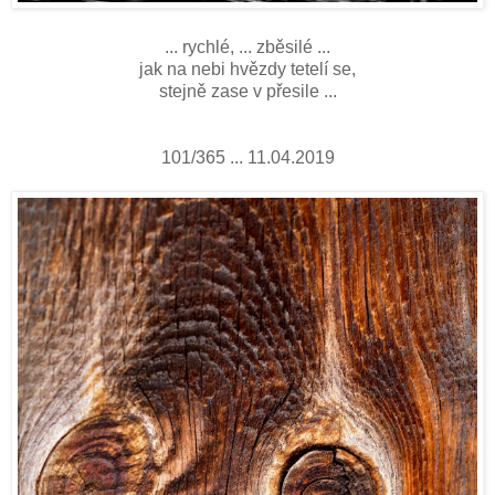
... rychlé, ... zběsilé ...
jak na nebi hvězdy tetelí se,
stejně zase v přesile ...
101/365 ... 11.04.2019