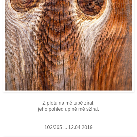
Z plotu na mě tupě zíral,
jeho pohled úplně mě sžíral.
102/365 ... 12.04.2019