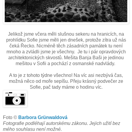
Jelikož jsme včera měli slušnou sekeru na hranicích, na
prohlídku Sofie jsme měli jen dnešek, protože zítra už nás
čeká Řecko. Nicméně těch zásadních památek tu není
mnoho a zvládli jsme je všechny. Je tu i pár opravdových
architektonických skvostů. Mešita Banja Baši je jedinou
mešitou v Sofii a pochází z osmanské nadvlády.
A to je z tohoto týdne všechno! Na víc asi nezbývá čas,
možná něco od moře sepíšu. Přeju krásný podvečer ze
Sofie, pač tady máme o hodinu víc.
Foto ©
Barbora Grünwaldová
Fotografie podléhají autorskému zákonu. Jejich užití bez
mého souhlasu není možné.