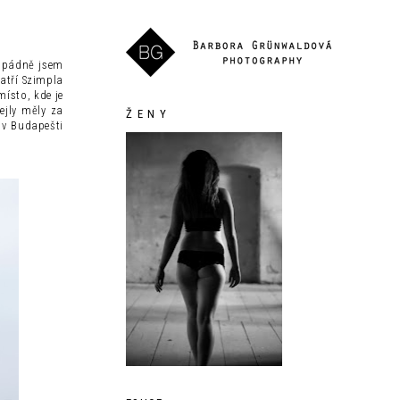
dopádně jsem
atří Szimpla
místo, kde je
ejly měly za
Ž E N Y
 v Budapešti