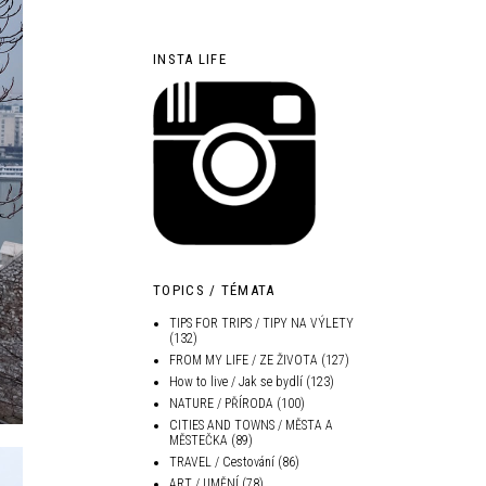
INSTA LIFE
TOPICS / TÉMATA
TIPS FOR TRIPS / TIPY NA VÝLETY
(132)
FROM MY LIFE / ZE ŽIVOTA
(127)
How to live / Jak se bydlí
(123)
NATURE / PŘÍRODA
(100)
CITIES AND TOWNS / MĚSTA A
MĚSTEČKA
(89)
TRAVEL / Cestování
(86)
ART / UMĚNÍ
(78)