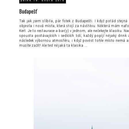
pátek 16. února 2018
Budapešť
Tak jak jsem slíbila, pár fotek z Budapešti. I když pořád stejn
objevila i nová místa, která stojí za návštěvu. Některá mám na
Kert. Je to restaurace a bar(y) v jednom, ale nečekejte klasiku. Na
spousta postávajících i sedících lidí, každý popíjí nějaký drin
následek výbornou atmosféru, i když pověst tohle místo nemá as
musíte zažít! Ale teď nějaká ta klasika ...