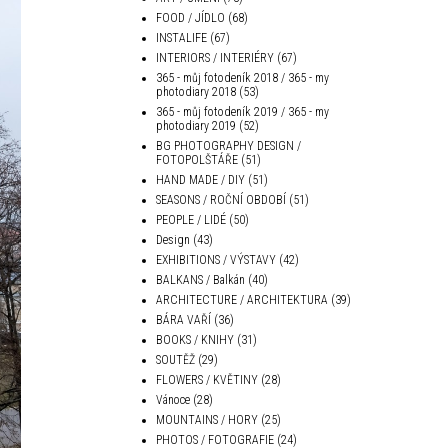
FOOD / JÍDLO
(68)
INSTALIFE
(67)
INTERIORS / INTERIÉRY
(67)
365 - můj fotodeník 2018 / 365 - my
photodiary 2018
(53)
365 - můj fotodeník 2019 / 365 - my
photodiary 2019
(52)
BG PHOTOGRAPHY DESIGN /
FOTOPOLŠTÁŘE
(51)
HAND MADE / DIY
(51)
SEASONS / ROČNÍ OBDOBÍ
(51)
PEOPLE / LIDÉ
(50)
Design
(43)
EXHIBITIONS / VÝSTAVY
(42)
BALKANS / Balkán
(40)
ARCHITECTURE / ARCHITEKTURA
(39)
BÁRA VAŘÍ
(36)
BOOKS / KNIHY
(31)
SOUTĚŽ
(29)
FLOWERS / KVĚTINY
(28)
Vánoce
(28)
MOUNTAINS / HORY
(25)
PHOTOS / FOTOGRAFIE
(24)