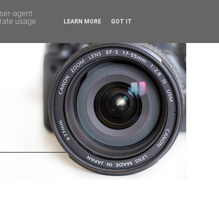
user-agent
erate usage
LEARN MORE
GOT IT