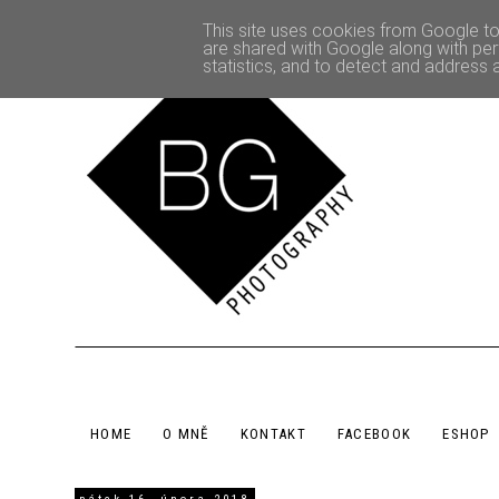
This site uses cookies from Google to 
are shared with Google along with per
statistics, and to detect and address 
HOME
O MNĚ
KONTAKT
FACEBOOK
ESHOP