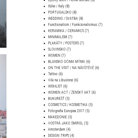
Itálie / Italy
(8)
PORTUGALSKO
(8)
WEDDING / SVATBA
(8)
Functionalism / Funkcionalismus
(7)
KERAMIKA / CERAMICS
(7)
MINIMALISM
(7)
PLAKÁTY / POSTERS
(7)
SLOVINSKO
(7)
WOMEN
(7)
BLANSKO OČIMA MÝMA
(6)
ON THE VISIT / NA NÁVŠTĚVĚ
(6)
Tattoo
(6)
Vila na Libušince
(6)
WISHLIST
(6)
WOMEN ACT / ŽENSKÝ AKT
(6)
BUKUREŠŤ
(5)
COSMETICS / KOSMETIKA
(5)
Fotografia Europea 2017
(5)
MAKEDONIE
(5)
VOSTRÁ JAKO ŠMIRGL
(5)
Amsterdam
(4)
DESIGN TRIPS
(4)