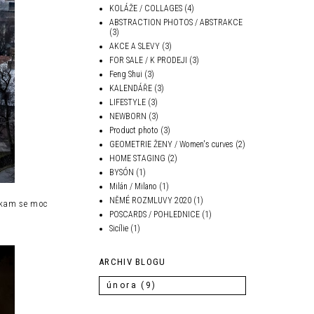
KOLÁŽE / COLLAGES
(4)
ABSTRACTION PHOTOS / ABSTRAKCE
(3)
AKCE A SLEVY
(3)
FOR SALE / K PRODEJI
(3)
Feng Shui
(3)
KALENDÁŘE
(3)
LIFESTYLE
(3)
NEWBORN
(3)
Product photo
(3)
GEOMETRIE ŽENY / Women's curves
(2)
HOME STAGING
(2)
BYSÓN
(1)
Milán / Milano
(1)
NĚMÉ ROZMLUVY 2020
(1)
, kam se moc
POSCARDS / POHLEDNICE
(1)
Sicílie
(1)
ARCHIV BLOGU