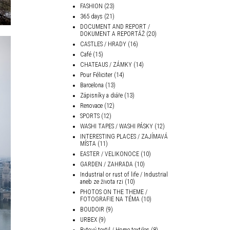
FASHION
(23)
365 days
(21)
DOCUMENT AND REPORT /
DOKUMENT A REPORTÁŽ
(20)
CASTLES / HRADY
(16)
Café
(15)
CHATEAUS / ZÁMKY
(14)
Pour Féliciter
(14)
Barcelona
(13)
Zápisníky a diáře
(13)
Renovace
(12)
SPORTS
(12)
WASHI TAPES / WASHI PÁSKY
(12)
INTERESTING PLACES / ZAJÍMAVÁ
MÍSTA
(11)
EASTER / VELIKONOCE
(10)
GARDEN / ZAHRADA
(10)
Industrial or rust of life / Industrial
aneb ze života rzi
(10)
PHOTOS ON THE THEME /
FOTOGRAFIE NA TÉMA
(10)
BOUDOIR
(9)
URBEX
(9)
Bytový textil / Home textiles
(8)