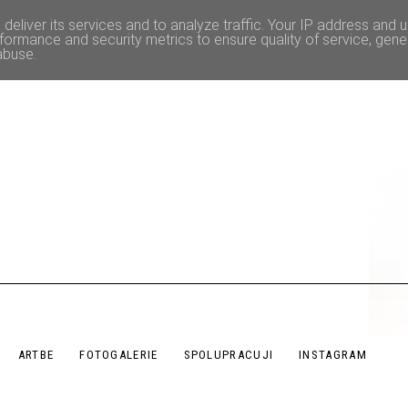
deliver its services and to analyze traffic. Your IP address and 
formance and security metrics to ensure quality of service, gen
abuse.
ARTBE
FOTOGALERIE
SPOLUPRACUJI
INSTAGRAM