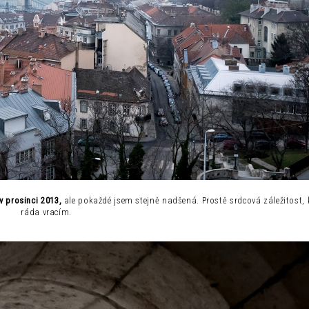
v prosinci 2013,
ale pokaždé jsem stejně nadšená. Prostě srdcová záležitost
ráda vracím.