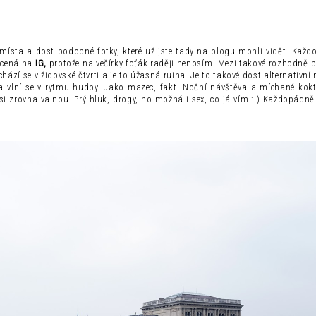
á místa a dost podobné fotky, které už jste tady na blogu mohli vidět. Kaž
focená na
IG,
protože na večírky foťák raději nenosím. Mezi takové rozhodně p
chází se v židovské čtvrti a je to úžasná ruina. Je to takové dost alternativní 
k a vlní se v rytmu hudby. Jako mazec, fakt. Noční návštěva a míchané kokt
i zrovna valnou. Prý hluk, drogy, no možná i sex, co já vím :-) Každopádně