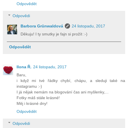
Odpovědět
Odpovědi
Barbora Grünwaldová
24 listopadu, 2017
Děkuju! I ty smutky je fajn si prožít :-)
Odpovědět
Ilona Ř.
24 listopadu, 2017
Baru,
i když mi tvé řádky chybí, chápu, a sleduji také na
instagramu :-)
I já nějak nemám na blogování čas ani myšlenky,...
Fotky máš stále krásné!
Měj i krásné dny!
Odpovědět
Odpovědi