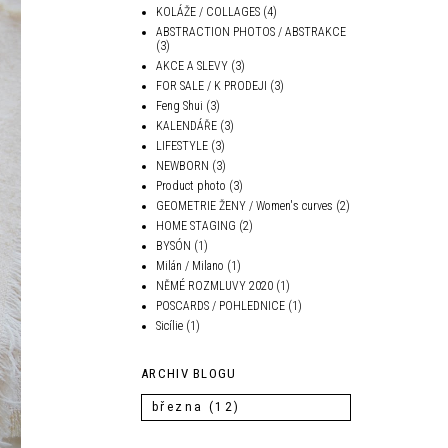
KOLÁŽE / COLLAGES
(4)
ABSTRACTION PHOTOS / ABSTRAKCE
(3)
AKCE A SLEVY
(3)
FOR SALE / K PRODEJI
(3)
Feng Shui
(3)
KALENDÁŘE
(3)
LIFESTYLE
(3)
NEWBORN
(3)
Product photo
(3)
GEOMETRIE ŽENY / Women's curves
(2)
HOME STAGING
(2)
BYSÓN
(1)
Milán / Milano
(1)
NĚMÉ ROZMLUVY 2020
(1)
POSCARDS / POHLEDNICE
(1)
Sicílie
(1)
ARCHIV BLOGU