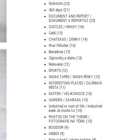
FASHION
(23)
365 days
(21)
DOCUMENT AND REPORT /
DOKUMENT A REPORTÁŽ
(20)
CASTLES / HRADY
(16)
Café
(15)
CHATEAUS / ZÁMKY
(14)
Pour Féliciter
(14)
Barcelona
(13)
Zápisníky a diáře
(13)
Renovace
(12)
SPORTS
(12)
WASHI TAPES / WASHI PÁSKY
(12)
INTERESTING PLACES / ZAJÍMAVÁ
MÍSTA
(11)
EASTER / VELIKONOCE
(10)
GARDEN / ZAHRADA
(10)
Industrial or rust of life / Industrial
aneb ze života rzi
(10)
PHOTOS ON THE THEME /
FOTOGRAFIE NA TÉMA
(10)
BOUDOIR
(9)
URBEX
(9)
Bytový textil / Home textiles
(8)