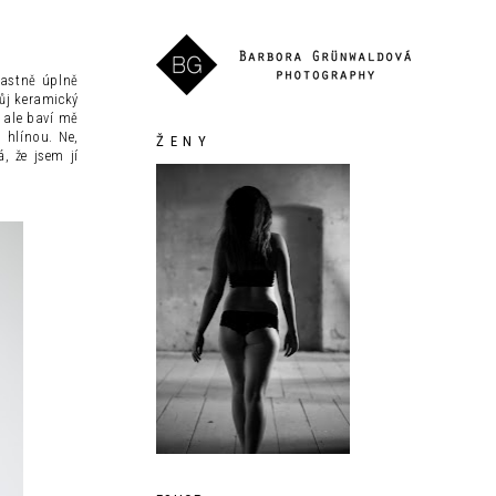
lastně úplně
ůj keramický
 ale baví mě
 hlínou. Ne,
Ž E N Y
, že jsem jí