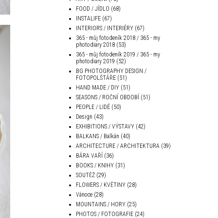
FOOD / JÍDLO
(68)
INSTALIFE
(67)
INTERIORS / INTERIÉRY
(67)
365 - můj fotodeník 2018 / 365 - my
photodiary 2018
(53)
365 - můj fotodeník 2019 / 365 - my
photodiary 2019
(52)
BG PHOTOGRAPHY DESIGN /
FOTOPOLŠTÁŘE
(51)
HAND MADE / DIY
(51)
SEASONS / ROČNÍ OBDOBÍ
(51)
PEOPLE / LIDÉ
(50)
Design
(43)
EXHIBITIONS / VÝSTAVY
(42)
BALKANS / Balkán
(40)
ARCHITECTURE / ARCHITEKTURA
(39)
BÁRA VAŘÍ
(36)
BOOKS / KNIHY
(31)
SOUTĚŽ
(29)
FLOWERS / KVĚTINY
(28)
Vánoce
(28)
MOUNTAINS / HORY
(25)
PHOTOS / FOTOGRAFIE
(24)