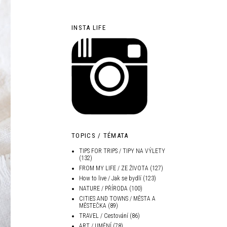
INSTA LIFE
TOPICS / TÉMATA
TIPS FOR TRIPS / TIPY NA VÝLETY
(132)
FROM MY LIFE / ZE ŽIVOTA
(127)
How to live / Jak se bydlí
(123)
NATURE / PŘÍRODA
(100)
CITIES AND TOWNS / MĚSTA A
MĚSTEČKA
(89)
TRAVEL / Cestování
(86)
ART / UMĚNÍ
(78)