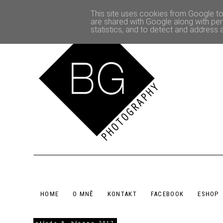
This site uses cookies from Google to 
are shared with Google along with per
statistics, and to detect and address 
HOME
O MNĚ
KONTAKT
FACEBOOK
ESHOP