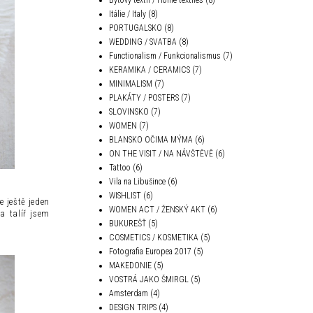
Itálie / Italy
(8)
PORTUGALSKO
(8)
WEDDING / SVATBA
(8)
Functionalism / Funkcionalismus
(7)
KERAMIKA / CERAMICS
(7)
MINIMALISM
(7)
PLAKÁTY / POSTERS
(7)
SLOVINSKO
(7)
WOMEN
(7)
BLANSKO OČIMA MÝMA
(6)
ON THE VISIT / NA NÁVŠTĚVĚ
(6)
Tattoo
(6)
Vila na Libušince
(6)
WISHLIST
(6)
 ještě jeden
WOMEN ACT / ŽENSKÝ AKT
(6)
a talíř jsem
BUKUREŠŤ
(5)
COSMETICS / KOSMETIKA
(5)
Fotografia Europea 2017
(5)
MAKEDONIE
(5)
VOSTRÁ JAKO ŠMIRGL
(5)
Amsterdam
(4)
DESIGN TRIPS
(4)