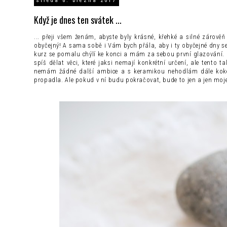
středa 8. března 2017
Když je dnes ten svátek ...
... přeji všem ženám, abyste byly krásné, křehké a silné zárověň
obyčejný! A sama sobě i Vám bych přála, aby i ty obyčejné dny se
kurz se pomalu chýlí ke konci a mám za sebou první glazování. N
spíš dělat věci, které jaksi nemají konkrétní určení, ale tento 
nemám žádné další ambice a s keramikou nehodlám dále koketov
propadla. Ale pokud v ní budu pokračovat, bude to jen a jen moje