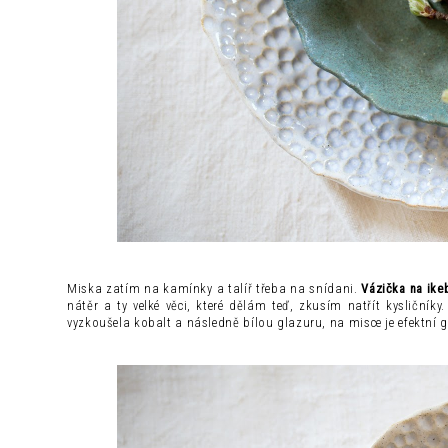
Miska zatím na kamínky a talíř třeba na snídani.
Vázička na ike
nátěr a ty velké věci, které dělám teď, zkusím natřít kysličník
vyzkoušela kobalt a následně bílou glazuru, na misce je efektní g