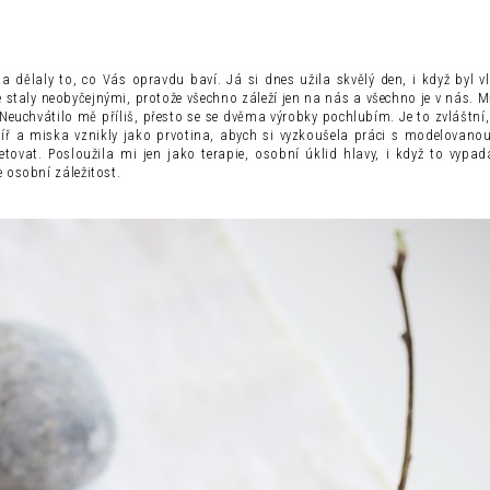
 a dělaly to, co Vás opravdu baví. Já si dnes užila skvělý den, i když byl v
 staly neobyčejnými, protože všechno záleží jen na nás a všechno je v nás. M
euchvátilo mě příliš, přesto se se dvěma výrobky pochlubím. Je to zvláštní,
talíř a miska vznikly jako prvotina, abych si vyzkoušela práci s modelovanou
at. Posloužila mi jen jako terapie, osobní úklid hlavy, i když to vypadá
 osobní záležitost.