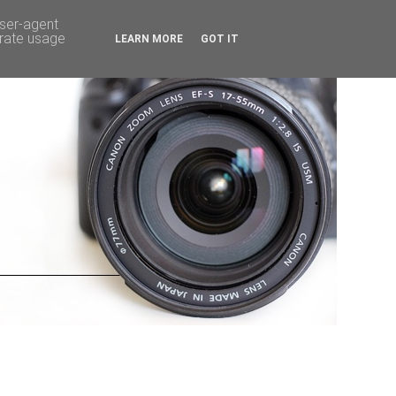
user-agent
erate usage
LEARN MORE
GOT IT