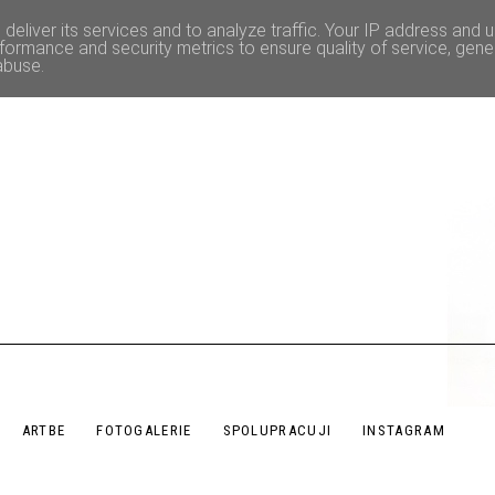
deliver its services and to analyze traffic. Your IP address and 
formance and security metrics to ensure quality of service, gen
abuse.
ARTBE
FOTOGALERIE
SPOLUPRACUJI
INSTAGRAM