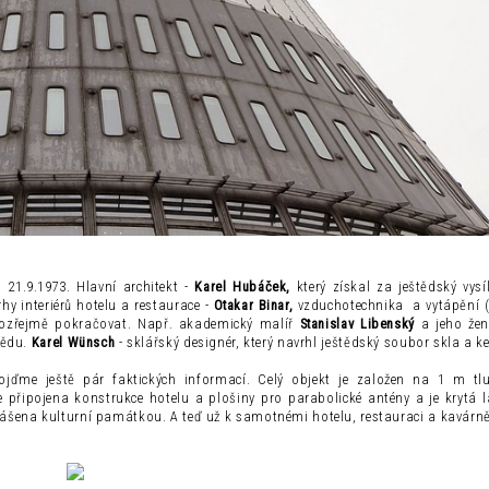
 21.9.1973. Hlavní architekt -
Karel Hubáček,
který získal za ještědský vysí
hy interiérů hotelu a restaurace -
Otakar Binar,
vzduchotechnika a vytápění (d
řejmě pokračovat. Např. akademický malíř
Stanislav Libenský
a jeho žen
tědu.
Karel Wünsch
- sklářský designér, který navrhl ještědský soubor skla a k
 pojďme ještě pár faktických informací. Celý objekt je založen na 1 m tl
e připojena konstrukce hotelu a plošiny pro parabolické antény a je krytá
lášena kulturní památkou. A teď už k samotnémi hotelu, restauraci a kavárně