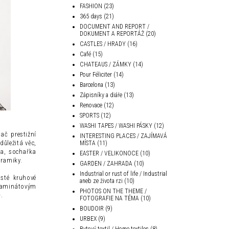
FASHION
(23)
365 days
(21)
DOCUMENT AND REPORT /
DOKUMENT A REPORTÁŽ
(20)
CASTLES / HRADY
(16)
Café
(15)
CHATEAUS / ZÁMKY
(14)
Pour Féliciter
(14)
Barcelona
(13)
Zápisníky a diáře
(13)
Renovace
(12)
SPORTS
(12)
WASHI TAPES / WASHI PÁSKY
(12)
lač prestižní
INTERESTING PLACES / ZAJÍMAVÁ
ůležitá věc,
MÍSTA
(11)
a, sochařka
EASTER / VELIKONOCE
(10)
eramiky.
GARDEN / ZAHRADA
(10)
Industrial or rust of life / Industrial
usté kruhové
aneb ze života rzi
(10)
 laminátovým
PHOTOS ON THE THEME /
.
FOTOGRAFIE NA TÉMA
(10)
BOUDOIR
(9)
URBEX
(9)
Bytový textil / Home textiles
(8)