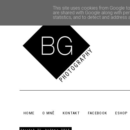
This site uses cookies from Google to 
are shared with Google along with per
statistics, and to detect and address 
HOME
O MNĚ
KONTAKT
FACEBOOK
ESHOP