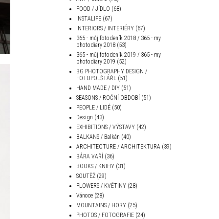
FOOD / JÍDLO
(68)
INSTALIFE
(67)
INTERIORS / INTERIÉRY
(67)
365 - můj fotodeník 2018 / 365 - my
photodiary 2018
(53)
365 - můj fotodeník 2019 / 365 - my
photodiary 2019
(52)
BG PHOTOGRAPHY DESIGN /
FOTOPOLŠTÁŘE
(51)
HAND MADE / DIY
(51)
SEASONS / ROČNÍ OBDOBÍ
(51)
PEOPLE / LIDÉ
(50)
Design
(43)
EXHIBITIONS / VÝSTAVY
(42)
BALKANS / Balkán
(40)
ARCHITECTURE / ARCHITEKTURA
(39)
BÁRA VAŘÍ
(36)
BOOKS / KNIHY
(31)
SOUTĚŽ
(29)
FLOWERS / KVĚTINY
(28)
Vánoce
(28)
MOUNTAINS / HORY
(25)
PHOTOS / FOTOGRAFIE
(24)