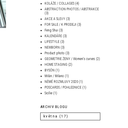
KOLÁŽE / COLLAGES
(4)
ABSTRACTION PHOTOS / ABSTRAKCE
(3)
AKCE A SLEVY
(3)
FOR SALE / K PRODEJI
(3)
Feng Shui
(3)
KALENDÁŘE
(3)
LIFESTYLE
(3)
NEWBORN
(3)
Product photo
(3)
GEOMETRIE ŽENY / Women's curves
(2)
HOME STAGING
(2)
BYSÓN
(1)
Milán / Milano
(1)
NĚMÉ ROZMLUVY 2020
(1)
POSCARDS / POHLEDNICE
(1)
Sicílie
(1)
ARCHIV BLOGU