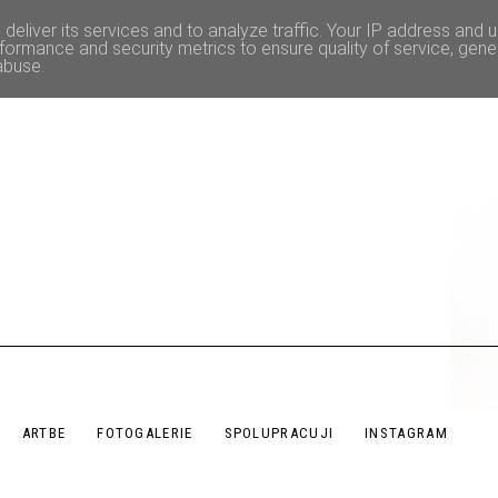
deliver its services and to analyze traffic. Your IP address and 
formance and security metrics to ensure quality of service, gen
abuse.
ARTBE
FOTOGALERIE
SPOLUPRACUJI
INSTAGRAM