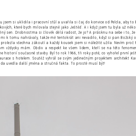
 jsem si uklidila i pracovní stůl a uvařila si čaj do konvice od Pelcla, aby to
kových, které bych milovala stejně jako Ještěď. A i když jsem tu byla už něko
ý sen. Drobnostma si člověk dělá radost, že jo? A prásknu na sebe i to, že
i mi k tomu nahrávaly, takže mě tentokrát ani nevadilo, když si pan Božský o
m prolezla všechna zákoutí a každý kousek jsem si náležitě užila. Nevím proč
 tam vždycky mám. Obdiv a respekt ke všem lidem, kteří se na této fenome
istorií současné stavby. Byl to rok 1966, tři roky poté, co vyhořel první ješ
taurace s hotelem. Soutěž vyhrál se svým jedinečným projektem architekt Ka
ráda uvedla další jména a stručná fakta. To prostě musí být!