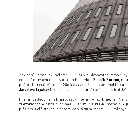
Základní kámen byl položen 30.7.1966 a slavnostně otevřen byl
ocenění Perretovu cenu. Statika celé stavby -
Zdeněk Patrman,
návr
pač se tu nedá větrat) -
Otta Valouch.
A tak bych mohla samoz
Jaroslava Brychtová,
kteří se podíleli na uměleckém dotvoření Ješ
Interiér Ještědu je tak nadčasový, že je to až k nevíře. Ale
železobetonové desce o průměru 13,4 m. Na hlavní nosný dřík j
pláštěm. Celá stavba je potom vysoká 90 m. v roce 1998 byla vyh