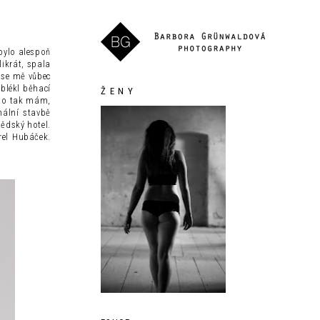
 bylo alespoň
likrát, spala
 se mě vůbec
blékl běhací
Ž E N Y
 to tak mám,
nální stavbě
tědský hotel.
rel Hubáček.