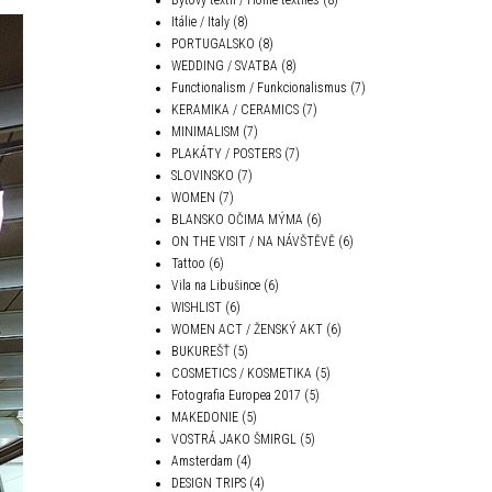
Itálie / Italy
(8)
PORTUGALSKO
(8)
WEDDING / SVATBA
(8)
Functionalism / Funkcionalismus
(7)
KERAMIKA / CERAMICS
(7)
MINIMALISM
(7)
PLAKÁTY / POSTERS
(7)
SLOVINSKO
(7)
WOMEN
(7)
BLANSKO OČIMA MÝMA
(6)
ON THE VISIT / NA NÁVŠTĚVĚ
(6)
Tattoo
(6)
Vila na Libušince
(6)
WISHLIST
(6)
WOMEN ACT / ŽENSKÝ AKT
(6)
BUKUREŠŤ
(5)
COSMETICS / KOSMETIKA
(5)
Fotografia Europea 2017
(5)
MAKEDONIE
(5)
VOSTRÁ JAKO ŠMIRGL
(5)
Amsterdam
(4)
DESIGN TRIPS
(4)