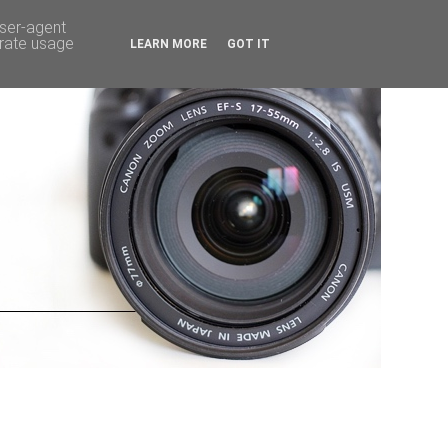
user-agent
erate usage
LEARN MORE
GOT IT