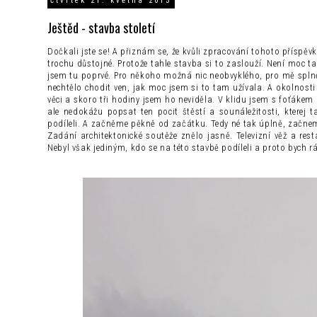
čtvrtek 21. května 2015
Ještěd - stavba století
Dočkali jste se! A přiznám se, že kvůli zpracování tohoto příspěvku
trochu důstojné. Protože tahle stavba si to zaslouží. Není moc ta
jsem tu poprvé. Pro někoho možná nic neobvyklého, pro mě splněn
nechtělo chodit ven, jak moc jsem si to tam užívala. A okolnost
věci a skoro tři hodiny jsem ho neviděla. V klidu jsem s foťáke
ale nedokážu popsat ten pocit štěstí a sounáležitosti, kterej
podíleli. A začněme pěkně od začátku. Tedy né tak úplně, začneme h
Zadání architektonické soutěže znělo jasně. Televizní věž a res
Nebyl však jediným, kdo se na této stavbě podíleli a proto bych 