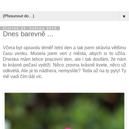
▼
čtvrtek 22. května 2014
Dnes barevně ...
Včera byl opravdu téměř letní den a tak jsem strávila většinu
času venku. Musela jsem ven z města, abych si to užila.
Dneska mám lehce pracovní den, ale i tak doufám, že nám
to krásné počasí vydrží. Něco zrovna krásně kvete, něco už
odkvétá. Ale je to nádhera, nemyslíte? Teda až na ty pyly! Ty
mě vadí čím dál víc.