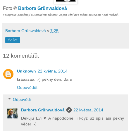
Foto ©
Barbora Grünwaldová
Fotografie podléhají autorskému zákonu. Jejich užití bez mého souhlasu není možné.
Barbora Grünwaldová
v
7:25
Sdílet
12 komentářů:
Unknown
22 května, 2014
krááásaa..:-) pěkný den, Baru
Odpovědět
Odpovědi
Barbora Grünwaldová
22 května, 2014
Děkuju Evi ♥ A nápodobně, i když už spíš asi pěkný
věčer :-)