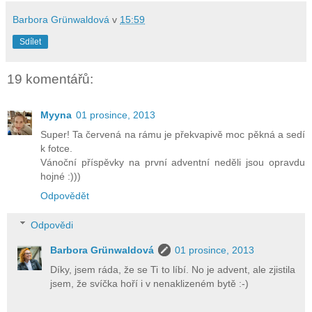
Barbora Grünwaldová
v
15:59
Sdílet
19 komentářů:
Myyna
01 prosince, 2013
Super! Ta červená na rámu je překvapivě moc pěkná a sedí
k fotce.
Vánoční příspěvky na první adventní neděli jsou opravdu
hojné :)))
Odpovědět
Odpovědi
Barbora Grünwaldová
01 prosince, 2013
Díky, jsem ráda, že se Ti to líbí. No je advent, ale zjistila
jsem, že svíčka hoří i v nenaklizeném bytě :-)