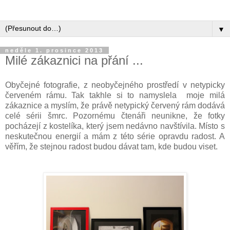
▼
neděle 1. prosince 2013
Milé zákaznici na přání ...
Obyčejné fotografie, z neobyčejného prostředí v netypicky
červeném rámu. Tak takhle si to namyslela moje milá
zákaznice a myslím, že právě netypický červený rám dodává
celé sérii šmrc. Pozornému čtenáři neunikne, že fotky
pocházejí z kostelíka, který jsem nedávno navštívila. Místo s
neskutečnou energií a mám z této série opravdu radost. A
věřím, že stejnou radost budou dávat tam, kde budou viset.