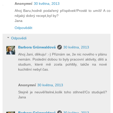
Anonymní
30 května, 2013
Ahoj Baru,hodně podařený příspěvek!Prostě to umíš! A co
nějaký dobrý recept,byl by?
Jana
Odpovědět
Odpovědi
Barbora Grünwaldová
30 května, 2013
Ahoj Jani, děkuju! :-) Přiznám se, že nic nového v plánu
nemám. Poslední dobou to byly pracovní aktivity, děti a
studium, které mě zcela pohltily, takže na nové
kuchtění nebyl čas.
Anonymní
30 května, 2013
Stejně je neuvěřitelné,kolik toho stihneš!Co studuješ?
Jana
Barbora Grünwaldová
30 května, 2013