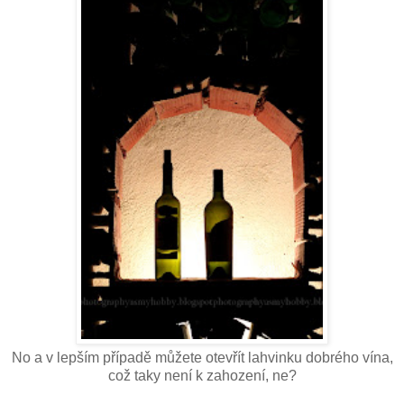
No a v lepším případě můžete otevřít lahvinku dobrého vína,
což taky není k zahození, ne?