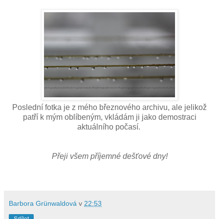
Poslední fotka je z mého březnového archivu, ale jelikož
patří k mým oblíbeným, vkládám ji jako demostraci
aktuálního počasí.
Přeji všem příjemné dešťové dny!
Barbora Grünwaldová
v
22:53
Sdílet