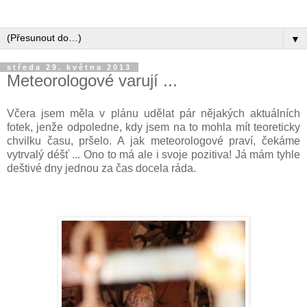
▼
středa 29. května 2013
Meteorologové varují ...
Včera jsem měla v plánu udělat pár nějakých aktuálních
fotek, jenže odpoledne, kdy jsem na to mohla mít teoreticky
chvilku času, pršelo. A jak meteorologové praví, čekáme
vytrvalý déšť ... Ono to má ale i svoje pozitiva! Já mám tyhle
deštivé dny jednou za čas docela ráda.