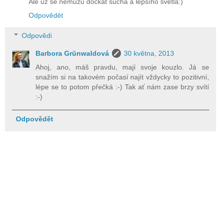
Ale už se nemůžu dočkat sucha a lepšího světla:)
Odpovědět
Odpovědi
Barbora Grünwaldová
30 května, 2013
Ahoj, ano, máš pravdu, mají svoje kouzlo. Já se
snažím si na takovém počasí najít vždycky to pozitivní,
lépe se to potom přečká :-) Tak ať nám zase brzy svítí
:-)
Odpovědět