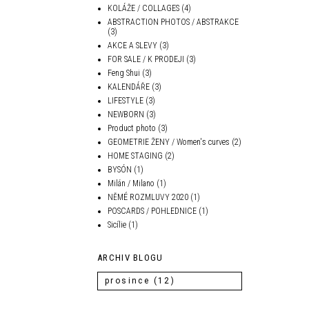
KOLÁŽE / COLLAGES
(4)
ABSTRACTION PHOTOS / ABSTRAKCE
(3)
AKCE A SLEVY
(3)
FOR SALE / K PRODEJI
(3)
Feng Shui
(3)
KALENDÁŘE
(3)
LIFESTYLE
(3)
NEWBORN
(3)
Product photo
(3)
GEOMETRIE ŽENY / Women's curves
(2)
HOME STAGING
(2)
BYSÓN
(1)
Milán / Milano
(1)
NĚMÉ ROZMLUVY 2020
(1)
POSCARDS / POHLEDNICE
(1)
Sicílie
(1)
ARCHIV BLOGU