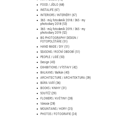
FOOD / JÍDLO
(68)
INSTALIFE
(67)
INTERIORS / INTERIÉRY
(67)
365 - můj fotodeník 2018 / 365 - my
photodiary 2018
(53)
365 - můj fotodeník 2019 / 365 - my
photodiary 2019
(52)
BG PHOTOGRAPHY DESIGN /
FOTOPOLŠTÁŘE
(51)
HAND MADE / DIY
(51)
SEASONS / ROČNÍ OBDOBÍ
(51)
PEOPLE / LIDÉ
(50)
Design
(43)
EXHIBITIONS / VÝSTAVY
(42)
BALKANS / Balkán
(40)
ARCHITECTURE / ARCHITEKTURA
(39)
BÁRA VAŘÍ
(36)
BOOKS / KNIHY
(31)
SOUTĚŽ
(29)
FLOWERS / KVĚTINY
(28)
Vánoce
(28)
MOUNTAINS / HORY
(25)
PHOTOS / FOTOGRAFIE
(24)