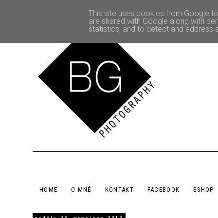
This site uses cookies from Google to 
are shared with Google along with per
statistics, and to detect and address 
HOME
O MNĚ
KONTAKT
FACEBOOK
ESHOP