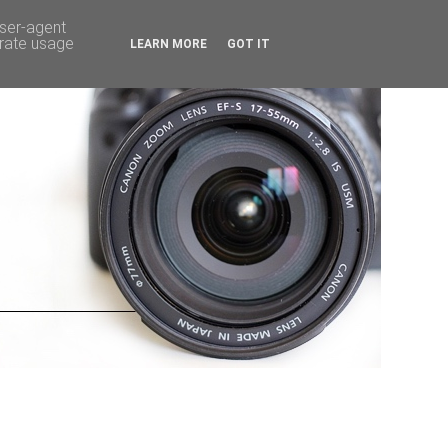
user-agent
erate usage
LEARN MORE
GOT IT