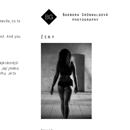
evíte, co to
est. And you
Ž E N Y
ejkrásnější
 Její jméno
rhu. Je to