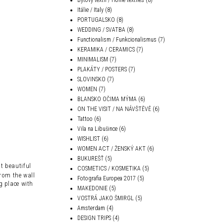
Itálie / Italy
(8)
PORTUGALSKO
(8)
WEDDING / SVATBA
(8)
Functionalism / Funkcionalismus
(7)
KERAMIKA / CERAMICS
(7)
MINIMALISM
(7)
PLAKÁTY / POSTERS
(7)
SLOVINSKO
(7)
WOMEN
(7)
BLANSKO OČIMA MÝMA
(6)
ON THE VISIT / NA NÁVŠTĚVĚ
(6)
Tattoo
(6)
Vila na Libušince
(6)
WISHLIST
(6)
WOMEN ACT / ŽENSKÝ AKT
(6)
BUKUREŠŤ
(5)
t beautiful
COSMETICS / KOSMETIKA
(5)
from
the
wall
Fotografia Europea 2017
(5)
g
place
with
MAKEDONIE
(5)
VOSTRÁ JAKO ŠMIRGL
(5)
Amsterdam
(4)
DESIGN TRIPS
(4)