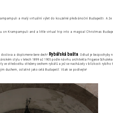
ampampuli a malý virtuální výlet do kouzelné předvánoční Budapešti. A že n
 you on Krampampuli and a little virtual trip into a magical Christmas Budap
Rybářská bašta
ré doslova a dopísmene bere dech!
. Odtud je bezpochyby n
nském stylu v letech 1899 až 1905 podle návrhu architekta Frigyese Schuleka.
y ve středověku střeženy cechem rybářů a jež se nacházely v blízkosti rybího t
ým duchem, ostatně jako celá Budapešť. Však se podívejte!