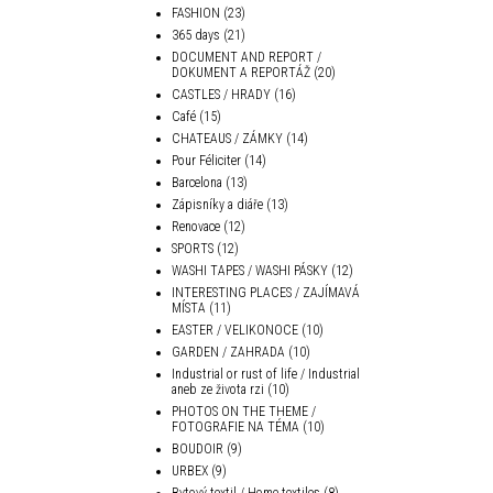
FASHION
(23)
365 days
(21)
DOCUMENT AND REPORT /
DOKUMENT A REPORTÁŽ
(20)
CASTLES / HRADY
(16)
Café
(15)
CHATEAUS / ZÁMKY
(14)
Pour Féliciter
(14)
Barcelona
(13)
Zápisníky a diáře
(13)
Renovace
(12)
SPORTS
(12)
WASHI TAPES / WASHI PÁSKY
(12)
INTERESTING PLACES / ZAJÍMAVÁ
MÍSTA
(11)
EASTER / VELIKONOCE
(10)
GARDEN / ZAHRADA
(10)
Industrial or rust of life / Industrial
aneb ze života rzi
(10)
PHOTOS ON THE THEME /
FOTOGRAFIE NA TÉMA
(10)
BOUDOIR
(9)
URBEX
(9)
Bytový textil / Home textiles
(8)