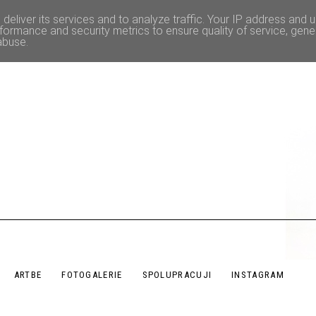
deliver its services and to analyze traffic. Your IP address and 
formance and security metrics to ensure quality of service, gen
abuse.
ARTBE
FOTOGALERIE
SPOLUPRACUJI
INSTAGRAM