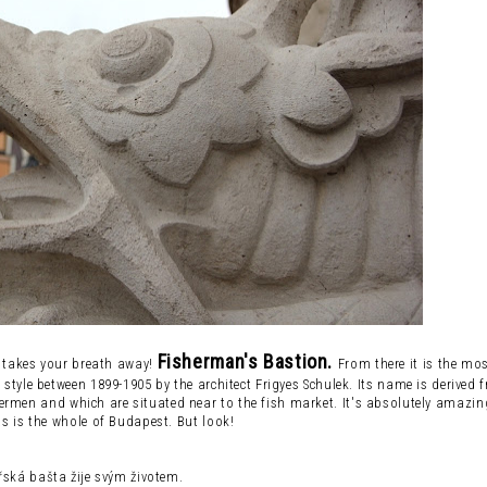
Fisherman's
Bastion.
takes
your breath away!
From there it is
the mos
e
style between
1899-1905
by the architect
Frigyes
Schulek
.
Its
name is derived
hermen
and which
are situated near to the
fish market.
It's absolutely
amazin
as is
the whole
of Budapest.
But
look!
ská bašta žije svým životem.