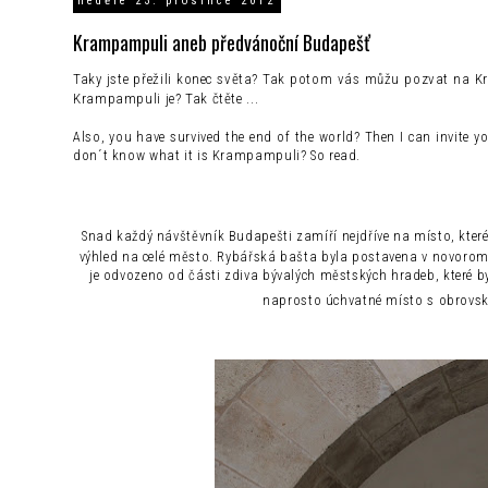
neděle 23. prosince 2012
Krampampuli aneb předvánoční Budapešť
Taky jste přežili konec světa? Tak potom vás můžu pozvat na Kr
Krampampuli je? Tak čtěte ...
Also, you have survived the end of the world? Then I can invite
don´t know what it is Krampampuli? So read.
Snad každý návštěvník Budapešti zamíří nejdříve na místo, kte
výhled na celé město. Rybářská bašta byla postavena v novoromá
je odvozeno od části zdiva bývalých městských hradeb, které byl
naprosto úchvatné místo s obrovsk