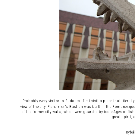
Probably every
visitor to
Budapest
first visit
a place that
literally
view of the city
.
Fishermen's Bastion
was built
in the Romanesqu
of the former
city walls,
which
were
guarded by
iddle Ages
of fis
great
spirit
, 
Rybář