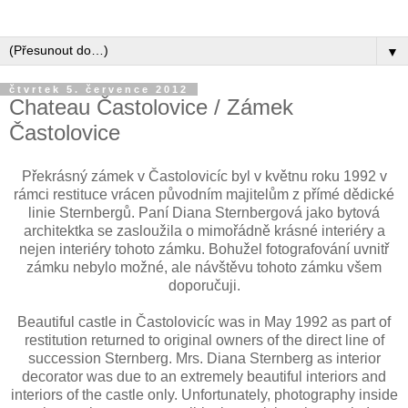
▼
čtvrtek 5. července 2012
Chateau Častolovice / Zámek
Častolovice
Překrásný zámek v Častolovicíc byl v květnu roku 1992 v
rámci restituce vrácen původním majitelům z přímé dědické
linie Sternbergů. Paní Diana Sternbergová jako bytová
architektka se zasloužila o mimořádně krásné interiéry a
nejen interiéry tohoto zámku. Bohužel fotografování uvnitř
zámku nebylo možné, ale návštěvu tohoto zámku všem
doporučuji.
Beautiful
castle in
Častolovicíc
was
in May
1992 as part of
restitution
returned to
original owners
of the
direct
line
of
succession
Sternberg
.
Mrs.
Diana
Sternberg
as
interior
decorator
was due to
an extremely
beautiful interiors
and
interiors
of the
castle
only
.
Unfortunately,
photography
inside